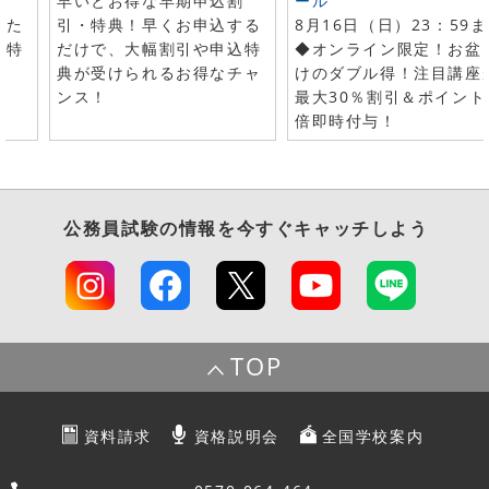
早いとお得な早期申込割
ール
した
引・特典！早くお申込する
8月16日（日）23：59
で特
だけで、大幅割引や申込特
◆オンライン限定！お盆
典が受けられるお得なチャ
けのダブル得！注目講座
ンス！
最大30％割引＆ポイント
倍即時付与！
公務員試験
の情報を今すぐキャッチしよう
TOP
資料請求
資格説明会
全国学校案内