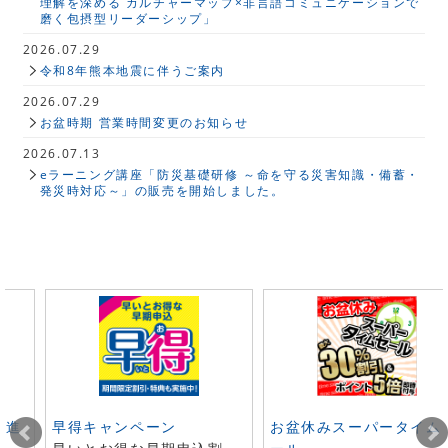
理解を深める カルチャーマップ×非言語コミュニケーションで
磨く包摂型リーダーシップ」
2026.07.29
令和8年熊本地震に伴うご案内
2026.07.29
お盆時期 営業時間変更のお知らせ
2026.07.13
eラーニング講座「防災基礎研修 ～命を守る災害知識・備蓄・
発災時対応～」の販売を開始しました。
ト進
早得キャンペーン
お盆休みスーパータイム