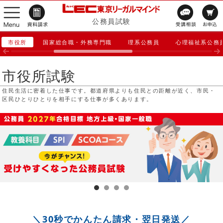
公務員試験
市役所
国家総合職・外務専門職
理系公務員
心理福祉系公務
市役所試験
住民生活に密着した仕事です。都道府県よりも住民との距離が近く、市民・
区民ひとりひとりを相手にする仕事が多くあります。
＼30秒でかんたん請求・翌日発送／