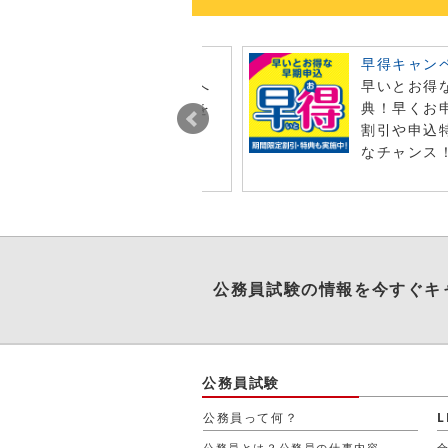
ビュー投稿でポイント進呈
早得キャン
今月オンライン注文した商品へ
早いとお得
レビュー投稿で特典ポイントを
典！早くお
t！
割引や申込
なチャンス
公務員試験
の情報を今すぐキ
公務員試験
公務員って何？
公務員とは？公務員の仕事内容