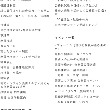
担任講師制度
公務員試験を目指す大学生の方
実績に裏付けられた合格カリキュラム
社会人経験を活かして公務員を目指す
方
LECの伝統「解かる・出来る」合格教
材
LEC受講生・勉強中の方
面接対策
自宅でオンライン受講したい方
万全な地域対策47都道府県対策
時事対策
イベント一覧
公務員模試
Kフォーラム［現役公務員が語る生の
学習スタイル
声］
充実したフォロー制度
無料公開講座・ガイダンス
公務員合格者アドバイザー紹介
社会人のための公開講座
合格体験記
保護者様向け 公務員公開講座
合格報告・合格体験記募集
無料体験会・講座開講日
合格祝賀・交流会
地方上級・国家一般職
合格実績
関西エリア実施 公務員イベント
自宅でオンライン受講！今すぐ始めら
公務員合格者アドバイザーイベント
れる公務員Web講座
Webガイダンス［無料動画］
本試験問題 的中実績
担任講師制度 相談スケジュール
公務員 全国学校案内
理系（技術職）公務員