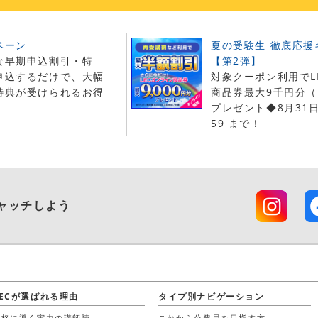
ペーン
夏の受験生 徹底応援
な早期申込割引・特
【第2弾】
申込するだけで、大幅
対象クーポン利用でL
特典が受けられるお得
商品券最大9千円分（
！
プレゼント◆8月31
59 まで！
ャッチしよう
LECが選ばれる理由
タイプ別ナビゲーション
合格に導く実力の講師陣
これから公務員を目指す方