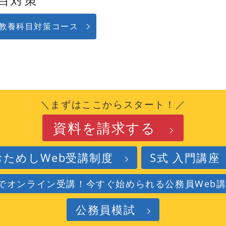
教養科目対策コース
＼まずはここからスタート！／
資料を請求する
おためしWeb受講制度
S式 入門講座
でオンライン受講！今すぐ始められる公務員Web
公務員模試