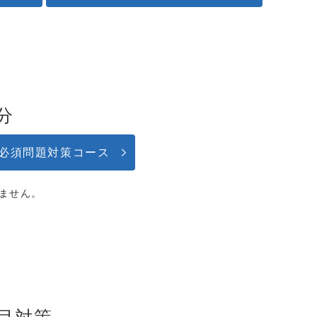
分
必須問題対策コース
ません。
目対策