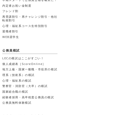
内定者お祝い金制度
フレンド割
再受講割引・再チャレンジ割引・他社
転校割引
心理・福祉系コース生
特別割引
退職者割引
WEB奨学生
公務員模試
LECの模試はここがすごい！
個人成績表［ScoreOnline］
地方上級・国家一般職・市役所の模試
理系（技術系）の模試
心理・福祉系の模試
警察官・消防官（大卒）の模試
国家総合職の模試
経験者採用・高卒程度公務員の模試
公務員無料体験模試