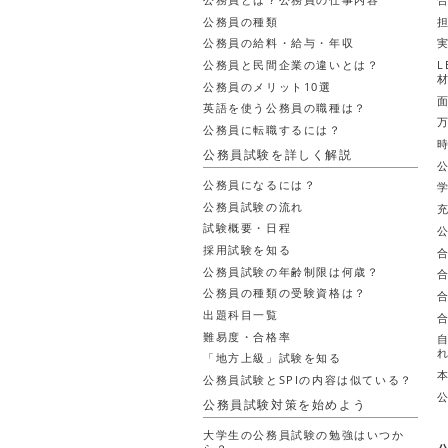
公務員の種類
公務員の給料・給与・年収
公務員と民間企業の違いとは？
公務員のメリット10選
英語を使う公務員の職種は？
公務員に転職するには？
公務員試験を詳しく解説
公務員になるには？
公務員試験の流れ
試験概要・日程
採用試験を知る
公務員試験の年齢制限は何歳？
公務員の種類の受験資格は？
出題科目一覧
難易度・合格率
「地方上級」試験を知る
公務員試験とSPIの内容は似ている？
公務員試験対策を始めよう
大学生の公務員試験の勉強はいつか