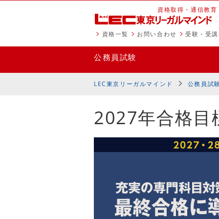
資格取得・通信教育
資格一覧
お問い合わせ
受験・受講
公務員試験
座一覧
地方上級・国家一般職
市役所
国家総合
LEC東京リーガルマインド
公務員試
2027年合格