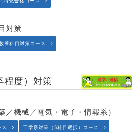
門特化合格コース
目対策
教養科目対策コース
卒程度）対策
築／機械／電気・電子・情報系）
ース
工学系対策（5科目選択）コース