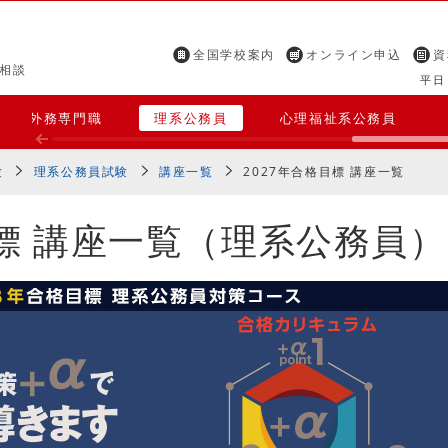
全国学校案内
オンライン申込
資
相談
平日 
職・外務専門職
理系公務員
心理福祉系公務員
験
理系公務員試験
講座一覧
2027年合格目標 講座一覧
目標 講座一覧（理系公務員）