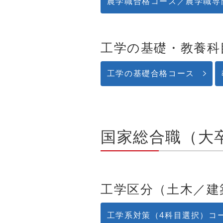
農学職合格コース／農学職専
工学の基礎・教養科
工学の基礎合格コース
国家総合職（大
工学区分（土木／建
工学系対策（4科目選択）コ