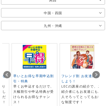
関西
中国・四国
九州・沖縄
声を
早いとお得な早期申込割
フレンド割 お友達に紹介
引・特典
しよう！
寄り
早くお申込するだけで、
LECの講座の紹介で、ご
たし
大幅割引や申込特典が受
紹介者にもお友達にも二
ただ
けられるお得なチャン
人そろってとってもお得
介！
ス！
な制度です！