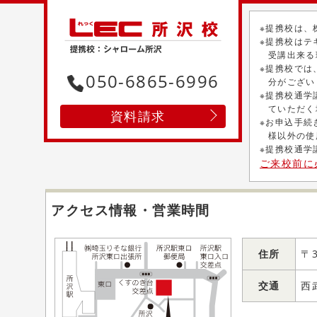
※提携校は、
※提携校はテ
受講出来る
※提携校では
050-6865-6996
分がござい
※提携校通学
ていただく
資料請求
※お申込手続
様以外の使
※提携校通学
ご来校前に
アクセス情報・営業時間
住所
〒
交通
西