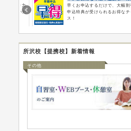
寄り添い、全力
早くお申込するだけで、大幅割
客様からいた
申込特典が受けられるお得なチ
介！
ス！
所沢校【提携校】新着情報
その他