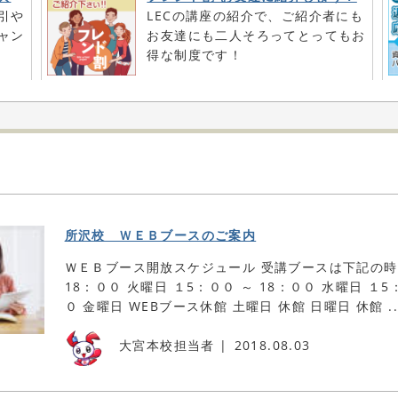
引や
LECの講座の紹介で、ご紹介者にも
ャン
お友達にも二人そろってとってもお
得な制度です！
所沢校 ＷＥＢブースのご案内
ＷＥＢブース開放スケジュール 受講ブースは下記の時
18：００ 火曜日 １5：００ ～ 18：００ 水曜日 １5
０ 金曜日 WEBブース休館 土曜日 休館 日曜日 休館 ..
大宮本校担当者
2018.08.03