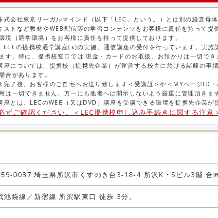
株式会社東京リーガルマインド（以下「LEC」という。）とは別の経営母
キストなど教材やWEB配信等の学習コンテンツをお客様に責任を持って提供
環境（通学環境）をお客様に責任を持って提供しております。
、LECの提携校通学講座(※)の実施、通信講座の受付を行っています。実
ます。特に、提携校窓口では 現金・カードのお取扱、お預かりは一切でき
講座については、提携校（提携先企業）が運営する校舎に於ける諸般の事情
場合があります。
き完了後、お客様のご自宅へお送り致します＜受講証＞や＜MYページID
用は一切できません。万一にも他者へは開示しないよう厳重に管理頂きます
講座とは、LECのWEB（又はDVD）講座を受講できる環境を提携先企業
必ずご確認ください。＜LEC提携校申し込み手続きに関する注意
359-0037 埼玉県所沢市くすのき台3-18-4 所沢K・Sビル3階
武池袋線／新宿線 所沢駅東口 徒歩 3分。