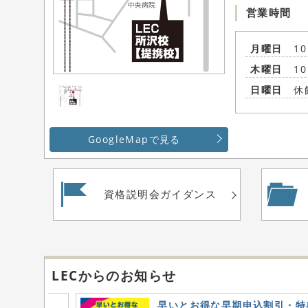
営業時間
月曜日
1
木曜日
1
日曜日
休
GoogleMapで見る
資格説明会
ガイダンス
LECからのお知らせ
をご紹介
早いとお得な早期申込割引・特