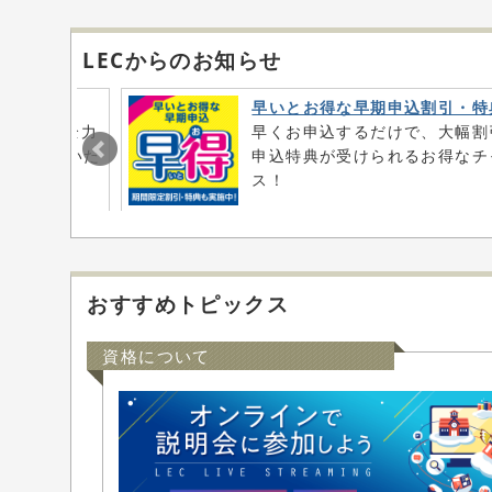
LECからのお知らせ
をご紹介
早いとお得な早期申込割引・特
寄り添い、全力
早くお申込するだけで、大幅割
客様からいた
申込特典が受けられるお得なチ
介！
ス！
おすすめトピックス
資格について