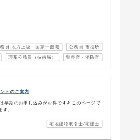
。
務員 地方上級・国家一般職
公務員 市役所
理系公務員（技術職）
警察官・消防官
ベントのご案内
座は早期のお申し込みがお得です♪ このページで
ます。
宅地建物取引士/宅建士