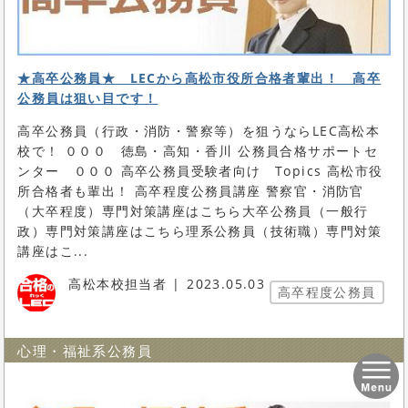
★高卒公務員★ LECから高松市役所合格者輩出！ 高卒
公務員は狙い目です！
高卒公務員（行政・消防・警察等）を狙うならLEC高松本
校で！ ０００ 徳島・高知・香川 公務員合格サポートセ
ンター ０００ 高卒公務員受験者向け Topics 高松市役
所合格者も輩出！ 高卒程度公務員講座 警察官・消防官
（大卒程度）専門対策講座はこちら大卒公務員（一般行
政）専門対策講座はこちら理系公務員（技術職）専門対策
講座はこ...
高松本校担当者
2023.05.03
高卒程度公務員
心理・福祉系公務員