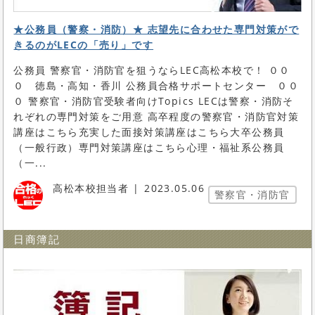
★公務員（警察・消防）★ 志望先に合わせた専門対策がで
きるのがLECの「売り」です
公務員 警察官・消防官を狙うならLEC高松本校で！ ００
０ 徳島・高知・香川 公務員合格サポートセンター ００
０ 警察官・消防官受験者向けTopics LECは警察・消防そ
れぞれの専門対策をご用意 高卒程度の警察官・消防官対策
講座はこちら充実した面接対策講座はこちら大卒公務員
（一般行政）専門対策講座はこちら心理・福祉系公務員
（一...
高松本校担当者
2023.05.06
警察官・消防官
日商簿記