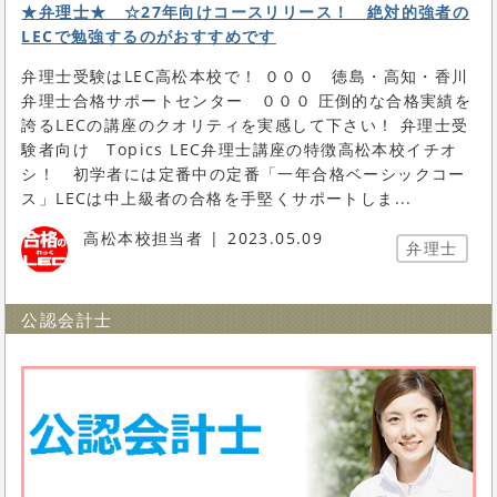
★弁理士★ ☆27年向けコースリリース！ 絶対的強者の
LECで勉強するのがおすすめです
弁理士受験はLEC高松本校で！ ０００ 徳島・高知・香川
弁理士合格サポートセンター ０００ 圧倒的な合格実績を
誇るLECの講座のクオリティを実感して下さい！ 弁理士受
験者向け Topics LEC弁理士講座の特徴高松本校イチオ
シ！ 初学者には定番中の定番「一年合格ベーシックコー
ス」LECは中上級者の合格を手堅くサポートしま...
高松本校担当者
2023.05.09
弁理士
公認会計士