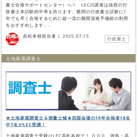
書士合格サポートセンター）へ！ LECの講座は抜群の行
政書士本試験的中率を誇ります。難関の行政書士試験に1
年でも早く合格するために超一流の難関資格予備校の利用
をおすすめします。.
高松本校担当者
2025.07.15
行政書士
土地家屋調査士
★土地家屋調査士＆測量士補★四国会場の19年合格者18名
中7名がLEC受講！
土地家屋調査士受験はLEC高松本校で！ ０００ 徳島・高