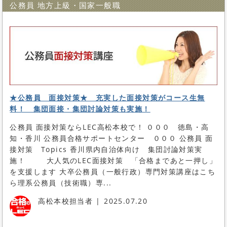
公務員 地方上級・国家一般職
★公務員 面接対策★ 充実した面接対策がコース生無
料！ 集団面接・集団討論対策も実施！
公務員 面接対策ならLEC高松本校で！ ０００ 徳島・高
知・香川 公務員合格サポートセンター ０００ 公務員 面
接対策 Topics 香川県内自治体向け 集団討論対策実
施！ 大人気のLEC面接対策 「合格まであと一押し」
を支援します 大卒公務員（一般行政）専門対策講座はこち
ら理系公務員（技術職）専...
高松本校担当者
2025.07.20