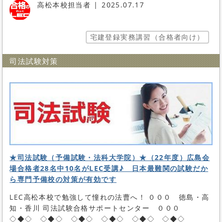
高松本校担当者
2025.07.17
宅建登録実務講習（合格者向け）
司法試験対策
★司法試験（予備試験・法科大学院）★（22年度）広島会
場合格者28名中10名がLEC受講♪ 日本最難関の試験だか
ら専門予備校の対策が有効です
LEC高松本校で勉強して憧れの法曹へ！ ０００ 徳島・高
知・香川 司法試験合格サポートセンター ０００
◇◆◇ ◇◆◇ ◇◆◇ ◇◆◇ ◇◆◇ ◇◆◇