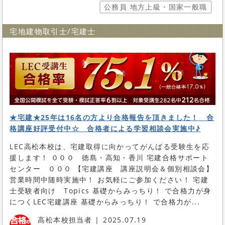
公務員 地方上級・国家一般職
宅地建物取引士/宅建士
★宅建★25年は16名の方より合格報告を頂きました！ 合
格講座好評受付中☆ 合格者による学習相談会実施中♪
LEC高松本校は、宅建取得に向かってがんばる受験生を応
援します！ ０００ 徳島・高知・香川 宅建合格サポート
センター ０００ 【宅建講座 講座説明会＆個別相談会】
営業時間中随時実施中！ お気軽にご参加ください！ 宅建
士受験者向け Topics 基礎からみっちり！ で合格力が身
につくLEC宅建講座 基礎からみっちり！ で合格力が...
高松本校担当者
2025.07.19