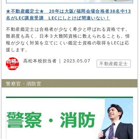
★不動産鑑定士★ 20年は大阪/福岡会場合格者38名中13
名がLEC講座受講 LECにしとけば間違いない！
不動産鑑定士は合格者が少なく希少と呼ばれる資格です。
難易度も高く、日本３大難関資格に数えられることも。情
報が少なく対策を立てにくい鑑定士資格の取得をLECは応
援します。
高松本校担当者
2023.05.07
不動産鑑定士
警察官・消防官