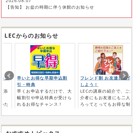
2026.08.07
【告知】 お盆の時期に伴う休館のお知らせ
LECからのお知らせ
をご
早いとお得な早期申込割
フレンド割 お友達に紹介
引・特典
しよう！
り添
早くお申込するだけで、大
LECの講座の紹介で、ご
ま
幅割引や申込特典が受けら
介者にもお友達にも二人
いた
れるお得なチャンス！
ろってとってもお得な制
です！