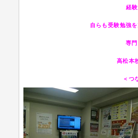
経験
自らも受験勉強を
専門
高松本
＜つ