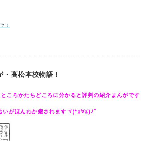
ック！
が・高松本校物語！
なところかたちどころに分かると評判の紹介まんがです
合いがほんわか癒されます
ヾ(*≧∀≦)ﾉﾞ