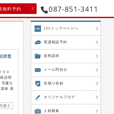
087-851-3411
談無料予約
LECトップページへ
受講相談予約
資料請求
好評受
メール問合せ
 ０００
講座説明
 宅建士
見積り依頼
建講座 基
オリジナル
ブログ
宅建士
人材募集