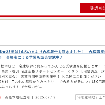
受講相
建★25年は16名の方より合格報告を頂きました！ 合格講座
☆ 合格者による学習相談会実施中♪
C高松本校は、宅建取得に向かってがんばる受験生を応援します！
・高知・香川 宅建合格サポートセンター ０００ 【宅建講座 
個別相談会】 営業時間中随時実施中！ お気軽にご参加ください！
向け Topics 基礎からみっちり！ で合格力が身につくLEC宅
みっちり！ で合格力が...
高松本校担当者
2025.07.19
宅地建物取引士/