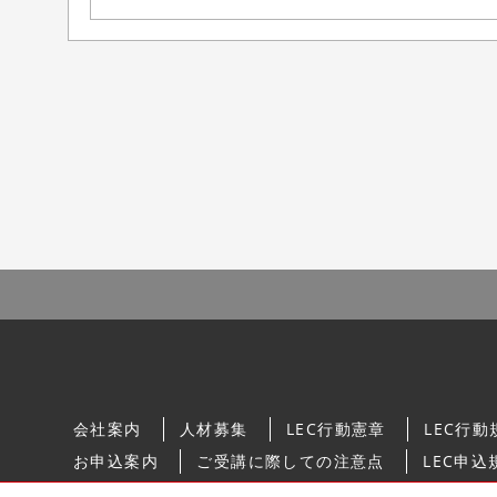
会社案内
人材募集
LEC行動憲章
LEC行動
お申込案内
ご受講に際しての注意点
LEC申込