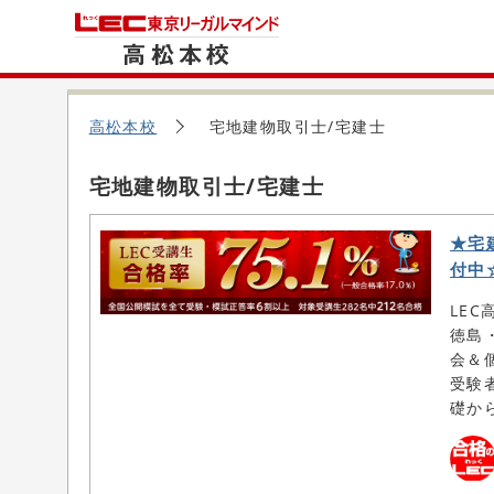
高松本校
宅地建物取引士/宅建士
宅地建物取引士/宅建士
★宅
付中
LE
徳島
会＆
受験者
礎から