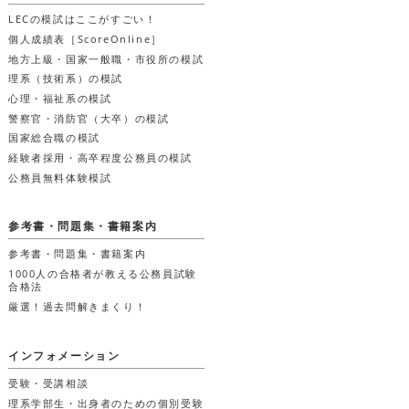
LECの模試はここがすごい！
個人成績表［ScoreOnline］
地方上級・国家一般職・市役所の模試
理系（技術系）の模試
心理・福祉系の模試
警察官・消防官（大卒）の模試
国家総合職の模試
経験者採用・高卒程度公務員の模試
公務員無料体験模試
参考書・問題集・書籍案内
参考書・問題集・書籍案内
1000人の合格者が教える公務員試験
合格法
厳選！過去問解きまくり！
インフォメーション
受験・受講相談
理系学部生・出身者のための個別受験