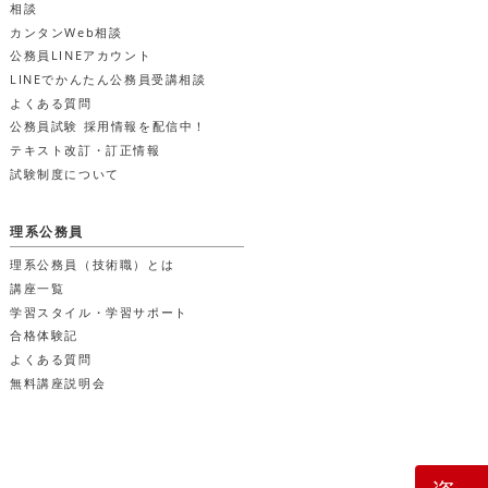
相談
カンタンWeb相談
公務員LINEアカウント
LINEでかんたん公務員受講相談
よくある質問
公務員試験 採用情報を配信中！
テキスト改訂・訂正情報
試験制度について
理系公務員
理系公務員（技術職）とは
講座一覧
学習スタイル・学習サポート
合格体験記
よくある質問
無料講座説明会