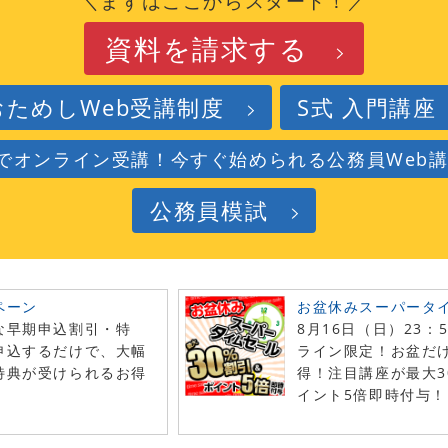
＼まずはここからスタート！／
資料を請求する
おためしWeb受講制度
S式 入門講座
でオンライン受講！今すぐ始められる公務員Web
公務員模試
ペーン
お盆休みスーパータ
な早期申込割引・特
8月16日（日）23：
申込するだけで、大幅
ライン限定！お盆だ
特典が受けられるお得
得！注目講座が最大3
！
イント5倍即時付与！