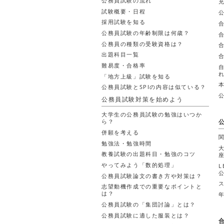
公務員試験の流れ
試験概要・日程
採用試験を知る
公務員試験の年齢制限は何歳？
公務員の種類の受験資格は？
出題科目一覧
難易度・合格率
「地方上級」試験を知る
公務員試験とSPIの内容は似ている？
公務員試験対策を始めよう
大学生の公務員試験の勉強はいつか
ら？
併願を考える
勉強法・勉強時間
教養試験の出題科目・勉強のコツ
やってみよう「数的処理」
公務員試験論文の書き方や対策は？
志望動機作成での重要なポイントと
は？
公務員試験の「集団討論」とは？
公務員試験に適した服装とは？