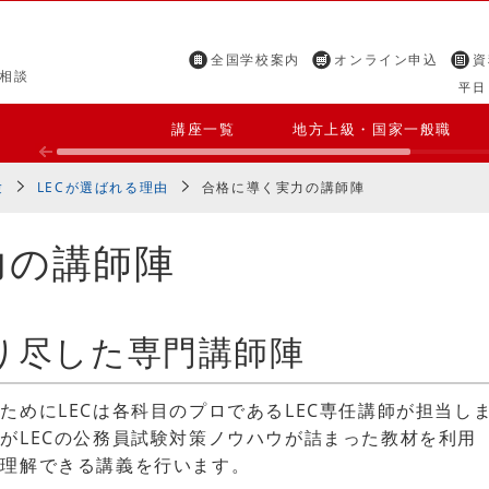
全国学校案内
オンライン申込
資
相談
平日 
講座一覧
地方上級・国家一般職
験
LECが選ばれる理由
合格に導く実力の講師陣
力の講師陣
り尽した専門講師陣
ためにLECは各科目のプロであるLEC専任講師が担当し
がLECの公務員試験対策ノウハウが詰まった教材を利用
く理解できる講義を行います。