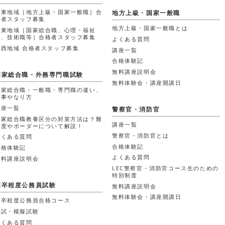
関東地域［地方上級・国家一般職］合
地方上級・国家一般職
格者スタッフ募集
地方上級・国家一般職とは
関東地域［国家総合職、心理・福祉
職、技術職等］合格者スタッフ募集
よくある質問
関西地域 合格者スタッフ募集
講座一覧
合格体験記
無料講座説明会
国家総合職・外務専門職試験
無料体験会・講座開講日
国家総合職・一般職・専門職の違い、
仕事やなり方
講座一覧
警察官・消防官
国家総合職教養区分の対策方法は？難
講座一覧
易度やボーダーについて解説！
警察官・消防官とは
よくある質問
合格体験記
合格体験記
よくある質問
無料講座説明会
LEC警察官・消防官コース生のための
特別制度
高卒程度公務員試験
無料講座説明会
無料体験会・講座開講日
高卒程度公務員合格コース
模試・模擬試験
よくある質問