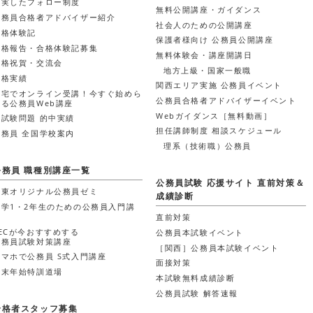
充実したフォロー制度
無料公開講座・ガイダンス
公務員合格者アドバイザー紹介
社会人のための公開講座
合格体験記
保護者様向け 公務員公開講座
合格報告・合格体験記募集
無料体験会・講座開講日
合格祝賀・交流会
地方上級・国家一般職
合格実績
関西エリア実施 公務員イベント
自宅でオンライン受講！今すぐ始めら
公務員合格者アドバイザーイベント
れる公務員Web講座
Webガイダンス［無料動画］
本試験問題 的中実績
担任講師制度 相談スケジュール
公務員 全国学校案内
理系（技術職）公務員
公務員 職種別講座一覧
公務員試験 応援サイト 直前対策＆
関東オリジナル公務員ゼミ
成績診断
大学1・2年生のための公務員入門講
座
直前対策
LECが今おすすめする
公務員本試験イベント
公務員試験対策講座
［関西］公務員本試験イベント
スマホで公務員 S式入門講座
面接対策
年末年始特訓道場
本試験無料成績診断
公務員試験 解答速報
合格者スタッフ募集