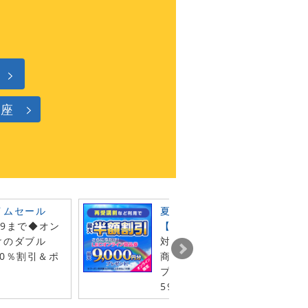
講座
イムセール
夏の受験生 徹底応援キャンペ
59まで◆オン
【第2弾】
けのダブル
対象クーポン利用でLECオン
0％割引＆ポ
商品券最大9千円分（1年間有
プレゼント◆8月31日（月）2
59 まで！