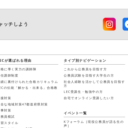
ャッチしよう
LECが選ばれる理由
タイプ別ナビゲーション
合格に導く実力の講師陣
これから公務員を目指す方
担任講師制度
公務員試験を目指す大学生の方
実績に裏付けられた合格カリキュラム
社会人経験を活かして公務員を目指す
方
LECの伝統「解かる・出来る」合格教
材
LEC受講生・勉強中の方
面接対策
自宅でオンライン受講したい方
万全な地域対策47都道府県対策
時事対策
イベント一覧
公務員模試
Kフォーラム［現役公務員が語る生の
学習スタイル
声］