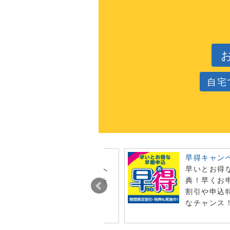
自宅
ビュー投稿でポイント進呈
早得キャン
今月オンライン注文した商品へ
早いとお得
レビュー投稿で特典ポイントを
典！早くお
t！
割引や申込
なチャンス