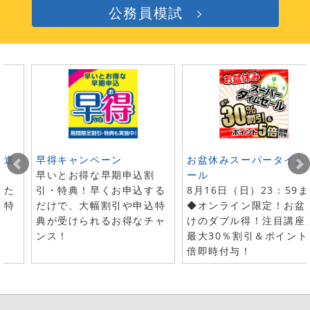
公務員模試
ト進
早得キャンペーン
お盆休みスーパータイム
早いとお得な早期申込割
ール
した
引・特典！早くお申込する
8月16日（日）23：59
で特
だけで、大幅割引や申込特
◆オンライン限定！お盆
典が受けられるお得なチャ
けのダブル得！注目講座
ンス！
最大30％割引＆ポイント
倍即時付与！