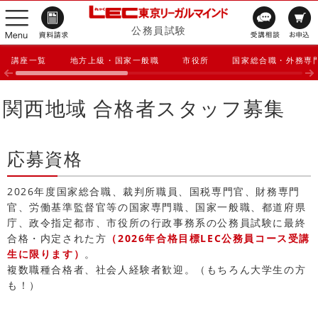
公務員試験
講座一覧
地方上級・国家一般職
市役所
国家総合職・外務専
関西地域 合格者スタッフ募集
応募資格
2026年度国家総合職、裁判所職員、国税専門官、財務専門
官、労働基準監督官等の国家専門職、国家一般職、都道府県
庁、政令指定都市、市役所の行政事務系の公務員試験に最終
合格・内定された方
（2026年合格目標LEC公務員コース受講
生に限ります）
。
複数職種合格者、社会人経験者歓迎。（もちろん大学生の方
も！）