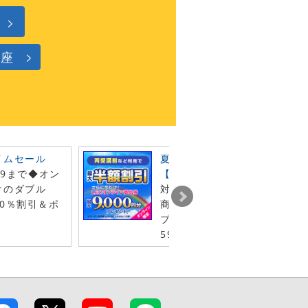
講座
イムセール
夏の受験生 徹底応援キャンペ
59まで◆オン
【第2弾】
けのダブル
対象クーポン利用でLECオン
0％割引＆ポ
商品券最大9千円分（1年間有
プレゼント◆8月31日（月）2
59 まで！