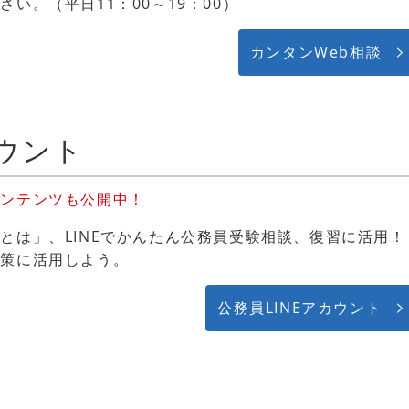
い。（平日11：00～19：00）
カンタンWeb相談
カウント
コンテンツも公開中！
とは」、LINEでかんたん公務員受験相談、復習に活用！
対策に活用しよう。
公務員LINEアカウント