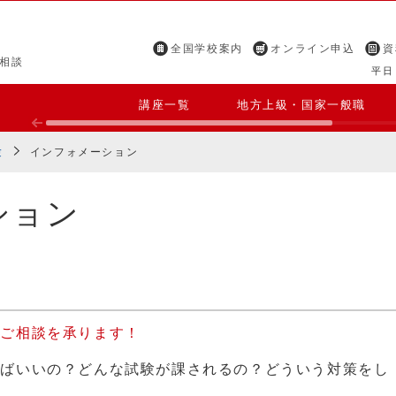
全国学校案内
オンライン申込
資
相談
平日 
講座一覧
地方上級・国家一般職
験
インフォメーション
ション
もご相談を承ります！
ればいいの？どんな試験が課されるの？どういう対策をし