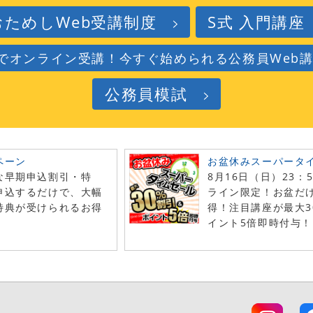
おためしWeb受講制度
S式 入門講座
でオンライン受講！今すぐ始められる公務員Web
公務員模試
ペーン
お盆休みスーパータ
な早期申込割引・特
8月16日（日）23：
申込するだけで、大幅
ライン限定！お盆だ
特典が受けられるお得
得！注目講座が最大3
！
イント5倍即時付与！