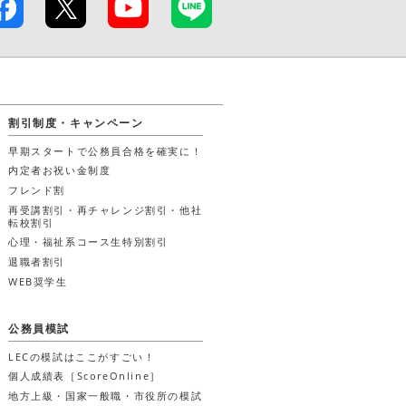
割引制度・キャンペーン
早期スタートで公務員合格を確実に！
内定者お祝い金制度
フレンド割
再受講割引・再チャレンジ割引・他社
転校割引
心理・福祉系コース生
特別割引
退職者割引
WEB奨学生
公務員模試
LECの模試はここがすごい！
個人成績表［ScoreOnline］
地方上級・国家一般職・市役所の模試