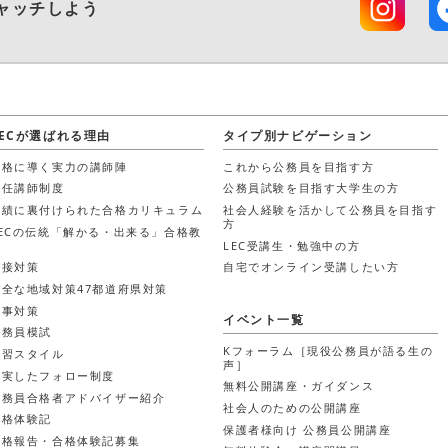
ャッチしよう
LECが選ばれる理由
タイプ別ナビゲーション
合格に導く実力の講師陣
これから公務員を目指す方
担任講師制度
公務員試験を目指す大学生の方
実績に裏付けられた合格カリキュラム
社会人経験を活かして公務員を目指す
方
LECの伝統「解かる・出来る」合格教
材
LEC受講生・勉強中の方
面接対策
自宅でオンライン受講したい方
万全な地域対策47都道府県対策
時事対策
イベント一覧
公務員模試
Kフォーラム［現役公務員が語る生の
学習スタイル
声］
充実したフォロー制度
無料公開講座・ガイダンス
公務員合格者アドバイザー紹介
社会人のための公開講座
合格体験記
保護者様向け 公務員公開講座
合格報告・合格体験記募集