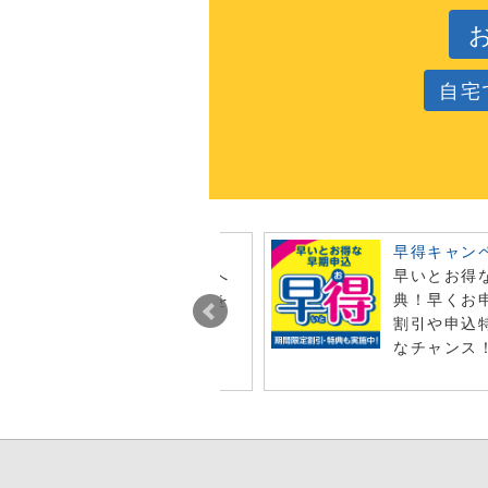
自宅
ビュー投稿でポイント進呈
早得キャン
今月オンライン注文した商品へ
早いとお得
レビュー投稿で特典ポイントを
典！早くお
t！
割引や申込
なチャンス