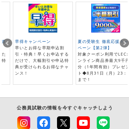
ト進
早得キャンペーン
夏の受験生 徹底応援キャ
早いとお得な早期申込割
ペーン【第2弾】
した
引・特典！早くお申込する
対象クーポン利用でLEC
で特
だけで、大幅割引や申込特
ンライン商品券最大9千
典が受けられるお得なチャ
分（1年間有効）プレゼ
ンス！
ト◆8月31日（月）23：
まで！
公務員試験
の情報を今すぐキャッチしよう