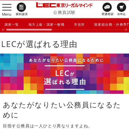
公務員試験
講座一覧
地方上級・国家一般職
市役所
国家総合職・外務専
LECが選ばれる理由
あなたがなりたい公務員になるた
めに
目指す公務員は一人ひとり異なりますよね。