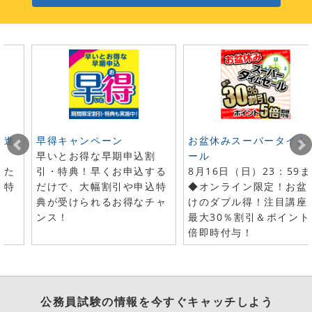
ト進
早得キャンペーン
お盆休みスーパータイム
早いとお得な早期申込割
ール
した
引・特典！早くお申込する
8月16日（日）23：59
で特
だけで、大幅割引や申込特
◆オンライン限定！お盆
典が受けられるお得なチャ
けのダブル得！注目講座
ンス！
最大30％割引＆ポイント
倍即時付与！
公務員試験
の情報を今すぐキャッチしよう