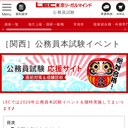
公務員試験
講座一覧
地方上級・国家一般職
市役所
国家総合職・外務専
［関西］公務員本試験イベント
LECでは2026年公務員本試験イベントを随時実施してまいり
ます♪
目次