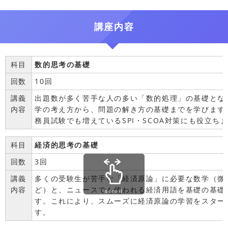
講座内容
科目
数的思考の基礎
回数
10回
講義
出題数が多く苦手な人の多い「数的処理」の基礎とな
内容
学の考え方から、問題の解き方の基礎までを学びます
務員試験でも増えているSPI・SCOA対策にも役立ち
科目
経済的思考の基礎
回数
3回
講義
多くの受験生が苦手な「経済原論」に必要な数学（微
内容
ど）と、ニュースでも使われる経済用語を基礎の基礎
scroll
す。これにより、スムーズに経済原論の学習をスター
す。