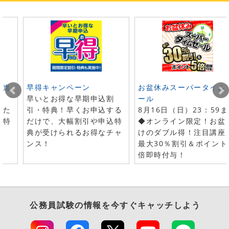
ト進
早得キャンペーン
お盆休みスーパータイム
早いとお得な早期申込割
ール
した
引・特典！早くお申込する
8月16日（日）23：59
で特
だけで、大幅割引や申込特
◆オンライン限定！お盆
典が受けられるお得なチャ
けのダブル得！注目講座
ンス！
最大30％割引＆ポイント
倍即時付与！
公務員試験
の情報を今すぐキャッチしよう