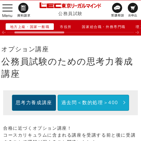
公務員試験
地方上級・国家一般職
市役所
国家総合職・外務専門職
理
オプション講座
公務員試験のための思考力養成
講座
思考力養成講座
過去問＜数的処理＞400
合格に近づくオプション講座！
コースカリキュラムに含まれる講座を受講する前と後に受講