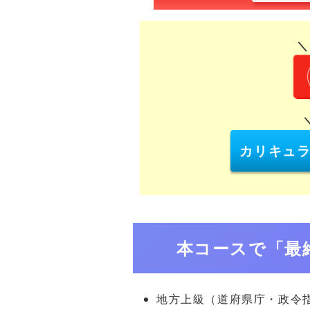
＼
カリキュ
本コースで「最
地方上級（道府県庁・政令