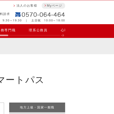
法人のお客様
Myページ
料請求
9:30～19:30 ｜ 土日祝 10:00～18:00
外務専門職
理系公務員
心理福祉系公務員
警察
マートパス
地方上級・国家一般職