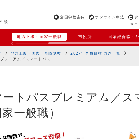
全国学校案内
オンライン申込
資
相談
平日 
覧
地方上級・国家一般職
市役所
国家総合職・
験
地方上級・国家一般職試験
2027年合格目標 講座一覧
スプレミアム／スマートパス
マートパスプレミアム／ス
国家一般職）