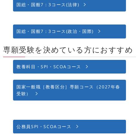
国総・国般7：3コース(法律)
国総・国般7：3コース(政治・国際)
専願受験を決めている方におすすめ
教養科目・SPI・SCOAコース
国家一般職［教養区分］専願コース（2027年春
受験）
公務員SPI・SCOAコース