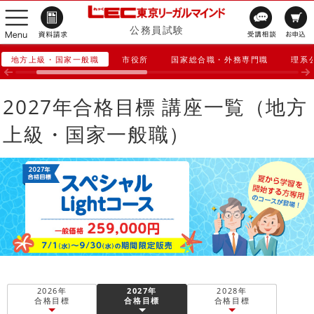
公務員試験
地方上級・国家一般職
市役所
国家総合職・外務専門職
理系
2027年合格目標 講座一覧（地方
上級・国家一般職）
2026年
2027年
2028年
合格目標
合格目標
合格目標