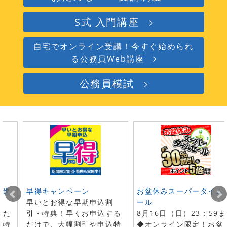
S式 入門講座
自宅でオンライン受講！今すぐ始められ
る公務員Web講座
公務員模試
ト進
早得キャンペーン
お盆休みスーパータイム
早いとお得な早期申込割
ール
した
引・特典！早くお申込する
8月16日（日）23：59
で特
だけで、大幅割引や申込特
◆オンライン限定！お盆