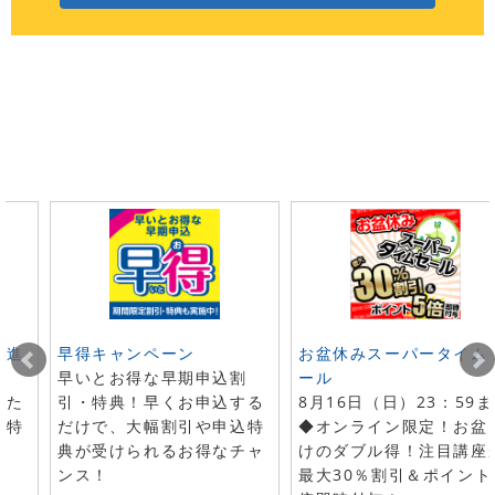
ト進
早得キャンペーン
お盆休みスーパータイム
早いとお得な早期申込割
ール
した
引・特典！早くお申込する
8月16日（日）23：59
で特
だけで、大幅割引や申込特
◆オンライン限定！お盆
典が受けられるお得なチャ
けのダブル得！注目講座
ンス！
最大30％割引＆ポイント