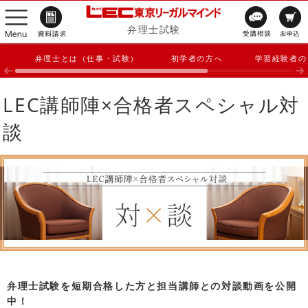
弁理士試験
弁理士とは（仕事・試験）
初学者の方へ
学習経験者の
LEC講師陣×合格者スペシャル対
談
弁理士試験を短期合格した方と担当講師との対談動画を公開
中！