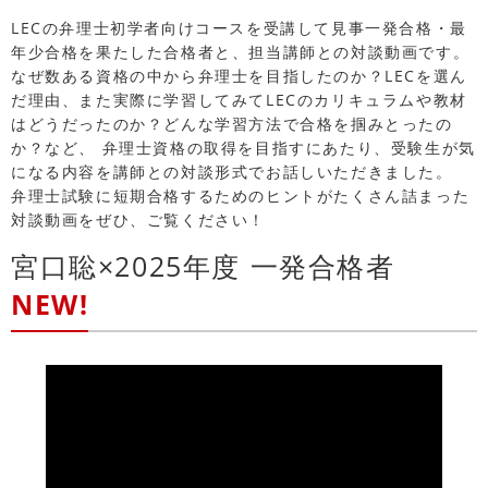
LECの弁理士初学者向けコースを受講して見事一発合格・最
年少合格を果たした合格者と、担当講師との対談動画です。
なぜ数ある資格の中から弁理士を目指したのか？LECを選ん
だ理由、また実際に学習してみてLECのカリキュラムや教材
はどうだったのか？どんな学習方法で合格を掴みとったの
か？など、 弁理士資格の取得を目指すにあたり、受験生が気
になる内容を講師との対談形式でお話しいただきました。
弁理士試験に短期合格するためのヒントがたくさん詰まった
対談動画をぜひ、ご覧ください！
宮口聡×2025年度 一発合格者
NEW!