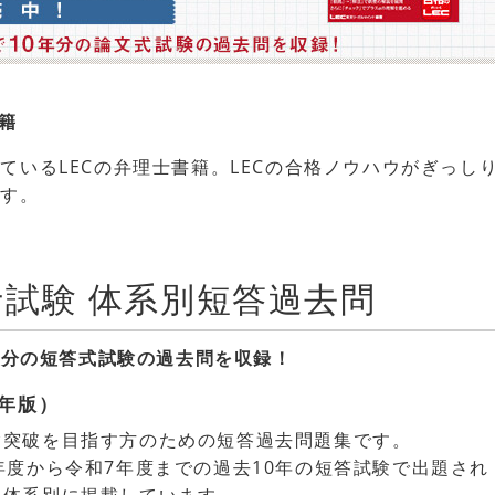
籍
ているLECの弁理士書籍。LECの合格ノウハウがぎっし
ます。
理士試験 体系別短答過去問
0年分の短答式試験の過去問を収録！
6年版）
験突破を目指す方のための短答過去問題集です。
年度から令和7年度までの過去10年の短答試験で出題され