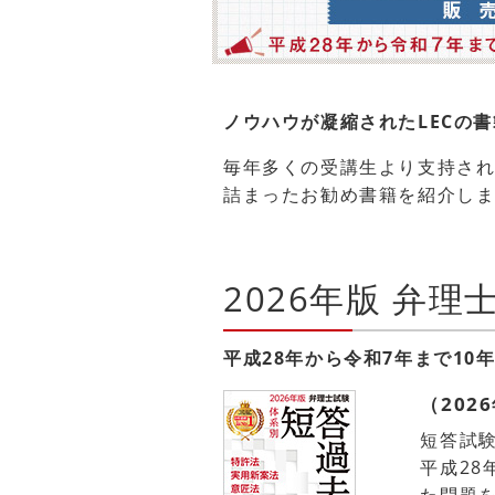
ノウハウが凝縮されたLECの書
毎年多くの受講生より支持され
詰まったお勧め書籍を紹介し
2026年版 弁
平成28年から令和7年まで1
（202
短答試
平成28