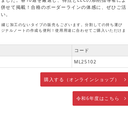
ました。各10通を厳選し、得点とLECの添削指導者によ
を併せて掲載！合格のボーダーラインの体感に、ぜひご活
さい。
、綴じ加工のないタイプの販売もございます。分割しての持ち運び
リジナルノートの作成も便利！使用用途に合わせてご購入いただけま
コード
ML25102
購入する（オンラインショップ）
令和6年度はこちら