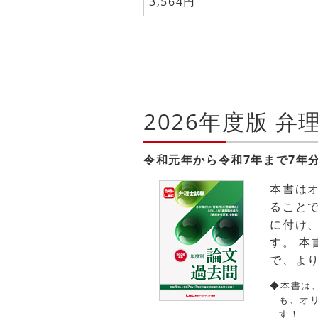
3,564円
2026年度版 
令和元年から令和7年まで7年
本書は
ること
に付け
す。 
で、よ
◆本書は
も、オ
す！