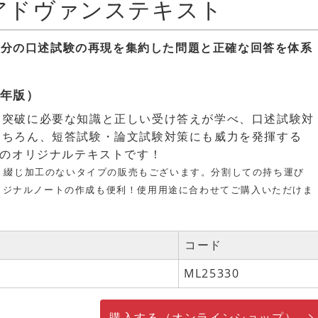
述アドヴァンステキスト
0年分の口述試験の再現を集約した問題と正確な回答を体系
8年版）
験突破に必要な知識と正しい受け答えが学べ、口述試験対
もちろん、短答試験・論文試験対策にも威力を発揮する
慢のオリジナルテキストです！
、綴じ加工のないタイプの販売もございます。分割しての持ち運び
リジナルノートの作成も便利！使用用途に合わせてご購入いただけま
コード
ML25330
購入する（オンラインショップ）