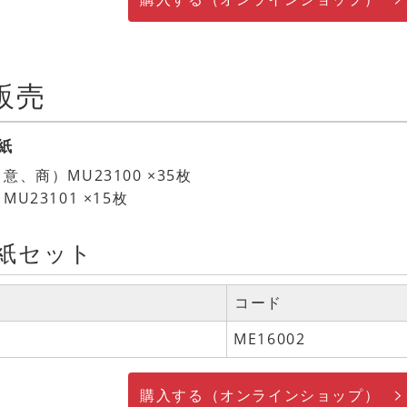
販売
紙
、商）MU23100 ×35枚
23101 ×15枚
紙セット
コード
ME16002
購入する（オンラインショップ）