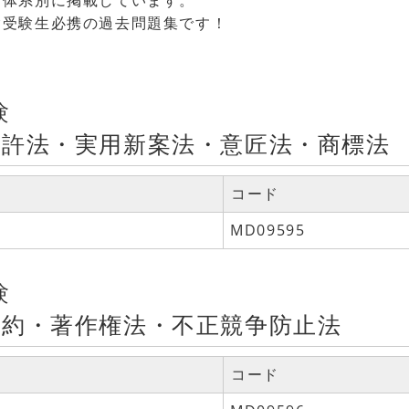
を体系別に掲載しています。
験受験生必携の過去問題集です！
験
特許法・実用新案法・意匠法・商標法
コード
MD09595
験
条約・著作権法・不正競争防止法
コード