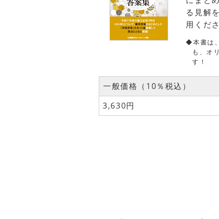
にまとめ
る見解
用くだ
◆本書は
も、オ
す！
一般価格（10％税込）
3,630円