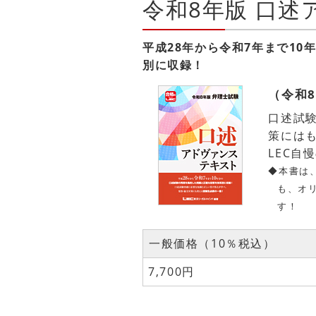
令和8年版 口
平成28年から令和7年まで1
別に収録！
（令和
口述試
策には
LEC自
◆本書は
も、オ
す！
一般価格（10％税込）
7,700円