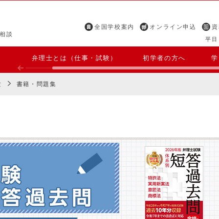
全国学校案内
オンライン申込
資
相談
平日 
弁理士とは（仕事・試験）
初学者の方へ
学
験
書籍・問題集