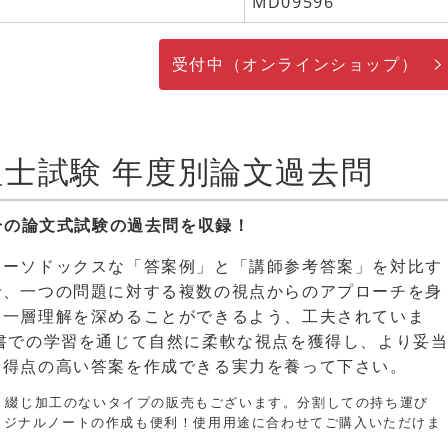
MD09596
受付中（オンラインショップ）
弁理士試験 年度別論文過去問
分の論文式試験の過去問を収録！
オーソドックスな「答案例」と「講師参考答案」を対比す
で、一つの問題に対する複数の視点からのアプローチを身
、一層理解を深めることができるよう、工夫されていま
本書での学習を通じて自然に柔軟な視点を獲得し、より妥
り得点の高い答案を作成できる実力を養って下さい。
、綴じ加工のないタイプの販売もございます。分割しての持ち運び
リジナルノートの作成も便利！使用用途に合わせてご購入いただけま