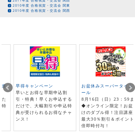
2011年度 合格祝賀・交流会 関西
2010年度 合格祝賀・交流会 関東
2010年度 合格祝賀・交流会 関西
ト進
早得キャンペーン
お盆休みスーパータイム
早いとお得な早期申込割
ール
した
引・特典！早くお申込する
8月16日（日）23：59
で特
だけで、大幅割引や申込特
◆オンライン限定！お盆
典が受けられるお得なチャ
けのダブル得！注目講座
ンス！
最大30％割引＆ポイント
倍即時付与！