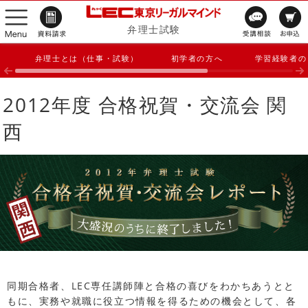
弁理士試験
弁理士とは（仕事・試験）
初学者の方へ
学習経験者の
2012年度 合格祝賀・交流会 関
西
同期合格者、LEC専任講師陣と合格の喜びをわかちあうとと
もに、実務や就職に役立つ情報を得るための機会として、各