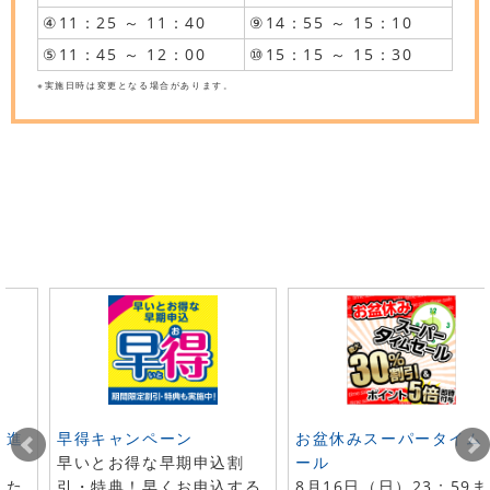
④11：25 ～ 11：40
⑨14：55 ～ 15：10
⑤11：45 ～ 12：00
⑩15：15 ～ 15：30
※実施日時は変更となる場合があります。
ト進
早得キャンペーン
お盆休みスーパータイム
早いとお得な早期申込割
ール
した
引・特典！早くお申込する
8月16日（日）23：59