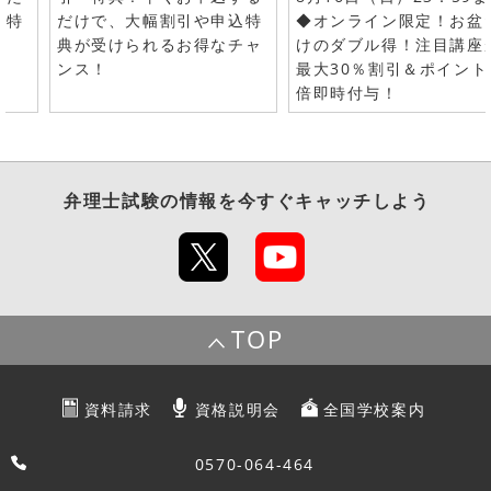
で特
だけで、大幅割引や申込特
◆オンライン限定！お盆
典が受けられるお得なチャ
けのダブル得！注目講座
ンス！
最大30％割引＆ポイント
倍即時付与！
弁理士試験
の情報を今すぐキャッチしよう
TOP
資料請求
資格説明会
全国学校案内
0570-064-464