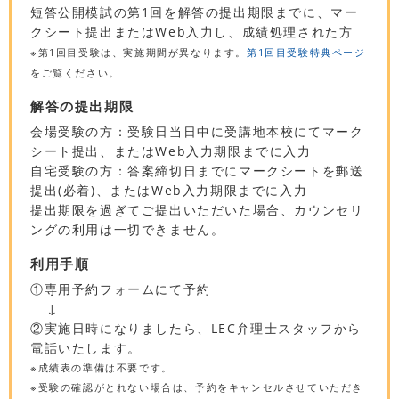
短答公開模試の第1回を解答の提出期限までに、マー
クシート提出またはWeb入力し、成績処理された方
※第1回目受験は、実施期間が異なります。
第1回目受験特典ページ
をご覧ください。
解答の提出期限
会場受験の方：受験日当日中に受講地本校にてマーク
シート提出、またはWeb入力期限までに入力
自宅受験の方：答案締切日までにマークシートを郵送
提出(必着)、またはWeb入力期限までに入力
提出期限を過ぎてご提出いただいた場合、カウンセリ
ングの利用は一切できません。
利用手順
①専用予約フォームにて予約
↓
②実施日時になりましたら、LEC弁理士スタッフから
電話いたします。
※成績表の準備は不要です。
※受験の確認がとれない場合は、予約をキャンセルさせていただき