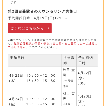
ます。
第2回目受験者のカウンセリング実施日
予約開始日時：4月19日(日)17:00～
ご予約はこちらから
※本カウンセリングは本試験までの学習方針の整理を目的としてお
り、
短答公開模試の問題や解説内容に関するご質問には一切対応し
ておりません。
予めご了承ください。
実施日時
担当講
予約締切
師
日時
芦田 圭
4月22日
司
4月23日
10：00～12：00
(水)
(木)
13：30～15：30
LEC専任
8:00
講師
池田 哲
4月23日
夫
4月24日
10：00～12：00
(木)
(金)
13：30～15：30
LEC専任