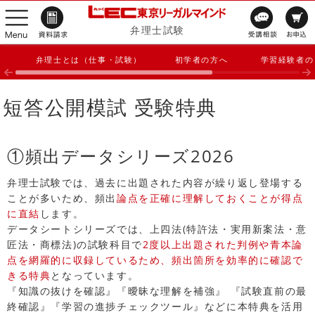
弁理士試験
弁理士とは（仕事・試験）
初学者の方へ
学習経験者の
短答公開模試 受験特典
①頻出データシリーズ2026
弁理士試験では、過去に出題された内容が繰り返し登場する
ことが多いため、頻出
論点を正確に理解しておくことが得点
に直結
します。
データシートシリーズでは、上四法(特許法・実用新案法・意
匠法・商標法)の試験科目で
2度以上出題された判例や青本論
点を網羅的に収録しているため、頻出箇所を効率的に確認で
きる特典
となっています。
『知識の抜けを確認』『曖昧な理解を補強』 『試験直前の最
終確認』『学習の進捗チェックツール』などに本特典を活用