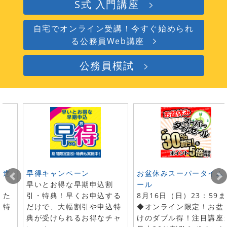
S式 入門講座
自宅でオンライン受講！今すぐ始められ
る公務員Web講座
公務員模試
ト進
早得キャンペーン
お盆休みスーパータイム
早いとお得な早期申込割
ール
した
引・特典！早くお申込する
8月16日（日）23：59
で特
だけで、大幅割引や申込特
◆オンライン限定！お盆
典が受けられるお得なチャ
けのダブル得！注目講座