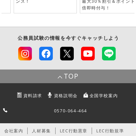
ンス！
最大30％割引＆ポイント
倍即時付与！
公務員試験
の情報を今すぐキャッチしよう
TOP
資料請求
資格説明会
全国学校案内
0570-064-464
会社案内
人材募集
LEC行動憲章
LEC行動規準