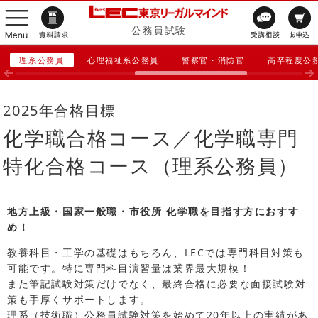
公務員試験
理系公務員
心理福祉系公務員
警察官・消防官
高卒程度公
2025年合格目標
化学職合格コース／化学職専門
特化合格コース（理系公務員）
地方上級・国家一般職・市役所 化学職を目指す方におすす
め！
教養科目・工学の基礎はもちろん、LECでは専門科目対策も
可能です。特に専門科目演習量は業界最大規模！
また筆記試験対策だけでなく、最終合格に必要な面接試験対
策も手厚くサポートします。
理系（技術職）公務員試験対策を始めて20年以上の実績があ