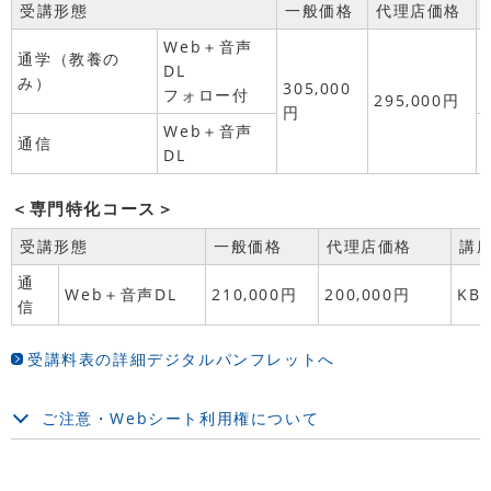
受講形態
一般価格
代理店価格
Web＋音声
通学（教養の
DL
み）
305,000
フォロー付
295,000円
円
Web＋音声
通信
DL
＜専門特化コース＞
受講形態
一般価格
代理店価格
講
通
Web＋音声DL
210,000円
200,000円
KB2
信
受講料表の詳細デジタルパンフレットへ
ご注意・Webシート利用権について