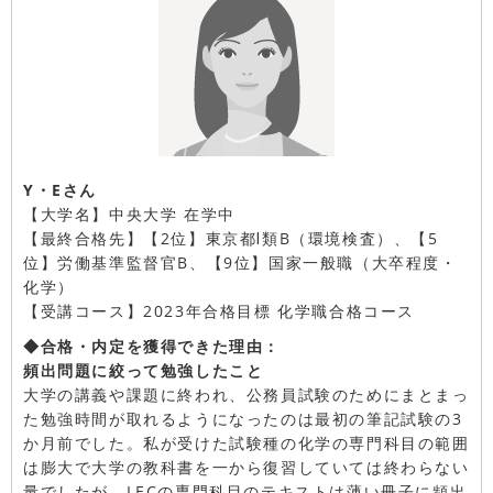
Y・Eさん
【大学名】中央大学 在学中
【最終合格先】【2位】東京都Ⅰ類B（環境検査）、【5
位】労働基準監督官B、【9位】国家一般職（大卒程度・
化学）
【受講コース】2023年合格目標 化学職合格コース
◆合格・内定を獲得できた理由：
頻出問題に絞って勉強したこと
大学の講義や課題に終われ、公務員試験のためにまとまっ
た勉強時間が取れるようになったのは最初の筆記試験の3
か月前でした。私が受けた試験種の化学の専門科目の範囲
は膨大で大学の教科書を一から復習していては終わらない
量でしたが、LECの専門科目のテキストは薄い冊子に頻出