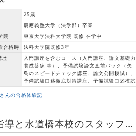
25歳
慶應義塾大学（法学部）卒業
学院
東京大学法科大学院 既修 在学中
験合格時
法科大学院既修3年
講歴
入門講座を含むコース（入門講座、論文基礎力
養成答練 等）、予備試験論文直前パック（矢
島のスピードチェック講座、論文公開模試）、
予備試験口述徹底対策講座、予備試験口述模試
Mさんの合格体験記
矢島先生の熱血指導と水道橋本校のスタッフの素晴らしさ