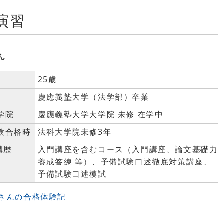
演習
ん
25歳
慶應義塾大学（法学部）卒業
学院
慶應義塾大学大学院 未修 在学中
験合格時
法科大学院未修3年
講歴
入門講座を含むコース（入門講座、論文基礎力
養成答練 等）、予備試験口述徹底対策講座、
予備試験口述模試
Aさんの合格体験記