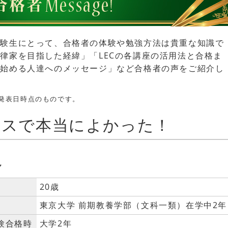
受験生にとって、合格者の体験や勉強方法は貴重な知識で
律家を目指した経緯」「LECの各講座の活用法と合格ま
を始める人達へのメッセージ」など合格者の声をご紹介し
発表日時点のものです。
ースで本当によかった！
ん
20歳
東京大学 前期教養学部（文科一類）在学中2年
験合格時
大学2年