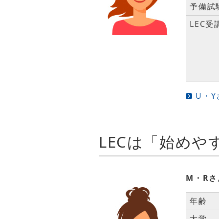
予備試
LEC受
U・
M・Rさ
年齢
大学