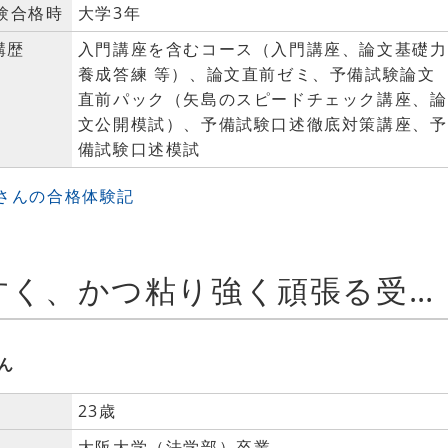
験合格時
大学3年
講歴
入門講座を含むコース（入門講座、論文基礎力
養成答練 等）、論文直前ゼミ、予備試験論文
直前パック（矢島のスピードチェック講座、論
文公開模試）、予備試験口述徹底対策講座、予
備試験口述模試
Yさんの合格体験記
LECは「始めやすく、かつ粘り強く頑張る受験生を最後まで手厚くサポートしてくれる予備校」です！
ん
23歳
大阪大学（法学部）卒業