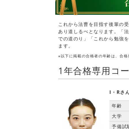
これから法曹を目指す後輩の
あり道しるべとなります。「法
での道のり」「これから勉強
ます。
※以下に掲載の合格者の年齢は、合格
1年合格専用コ
I・Rさ
年齢
大学
予備試