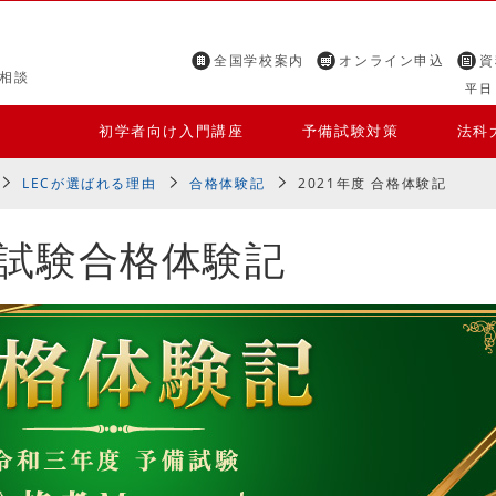
全国学校案内
オンライン申込
資
相談
平日 
初学者向け入門講座
予備試験対策
法科
LECが選ばれる理由
合格体験記
2021年度 合格体験記
予備試験合格体験記