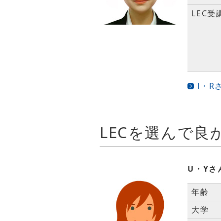
LEC受
I・
LECを選んで良
U・Yさ
年齢
大学