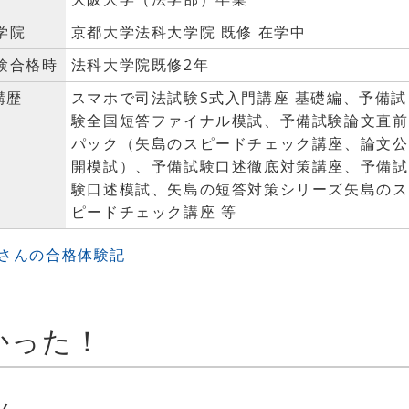
学院
京都大学法科大学院 既修 在学中
験合格時
法科大学院既修2年
講歴
スマホで司法試験S式入門講座 基礎編、予備試
験全国短答ファイナル模試、予備試験論文直前
パック（矢島のスピードチェック講座、論文公
開模試）、予備試験口述徹底対策講座、予備試
験口述模試、矢島の短答対策シリーズ矢島のス
ピードチェック講座 等
Rさんの合格体験記
かった！
ん