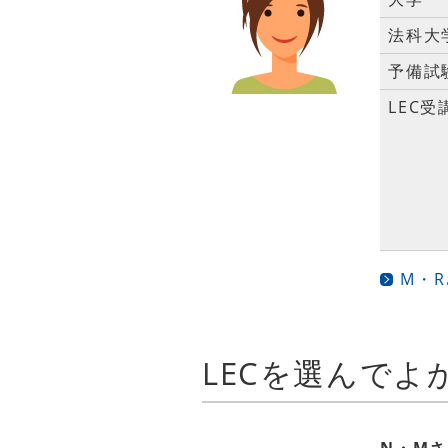
法科大
予備試
LEC受
M・
LECを選んでよ
N・Mさ