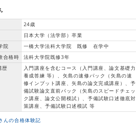
ん
24歳
日本大学（法学部）卒業
学院
一橋大学法科大学院 既修 在学中
験合格時
法科大学院既修3年
講歴
入門講座を含むコース（入門講座、論文基礎力
養成答練 等）、矢島の速修パック（矢島の速
修インプット講座、矢島の論文完成講座）、予
備試験論文直前パック（矢島のスピードチェッ
ク講座、論文公開模試）、予備試験口述徹底対
策講座、予備試験口述模試 等
Yさんの合格体験記