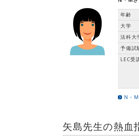
年齢
大学
法科大
予備試
LEC受
N・