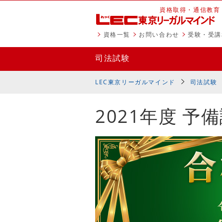
資格取得・通信教育
資格一覧
お問い合わせ
受験・受講
司法試験
LEC東京リーガルマインド
司法試験
2021年度 