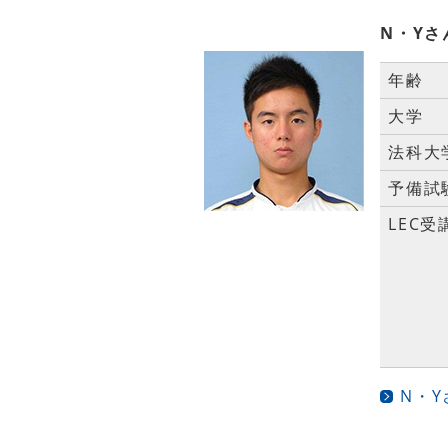
N・Yさ
年齢
大学
法科大
予備試
LEC受
N・