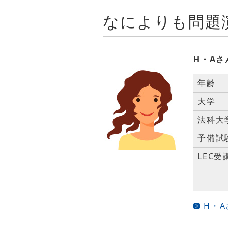
なによりも問題
H・Aさ
年齢
大学
法科大
予備試
LEC受
H・