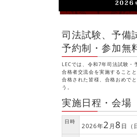
司法試験、予備
予約制・参加無
LECでは、令和7年司法試験
合格者交流会を実施すること
合格された皆様、合格おめで
う。
実施日程・会場
日時
2
8
2026年
月
日（日