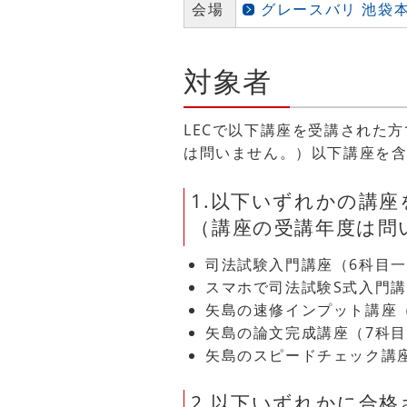
会場
グレースバリ 池袋本
対象者
LECで以下講座を受講された
は問いません。）以下講座を
1.以下いずれかの講
（講座の受講年度は問
司法試験入門講座（6科目
スマホで司法試験S式入門
矢島の速修インプット講座
矢島の論文完成講座（7科
矢島のスピードチェック講
2.以下いずれかに合