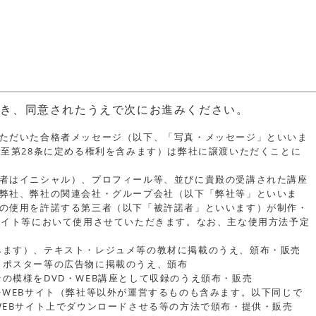
だき、同意されたうえで次にお進みください。
ただいた合格者メッセージ（以下、「写真・メッセージ」といいま
乃至第28条に定める権利を含みます）は弊社に譲渡いただくことに
者はイニシャル）、プロフィール等、並びに貴殿の受講された講座
弊社、弊社の関連会社・グループ会社（以下「弊社等」といいま
の使用を許諾する第三者（以下「被許諾者」といいます）が制作・
サイト等において使用させていただきます。なお、主な使用方法予定
みます）、テキスト・レジュメ等の教材に掲載のうえ、頒布・販売
・ポスター等の広告物に掲載のうえ、頒布
の模様をDVD・WEB講座として収録のうえ頒布・販売
をWEBサイト（弊社等以外が運営するものも含みます。以下同じで
WEBサイト上でダウンロードさせる等の方法で頒布・提供・販売