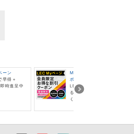
ペーン
Myページ会員限定 お得な割
で早得＋
ポン
ン即時進呈中
LECオンラインショップで利
る2種類の割引クーポンを、も
くプレゼント！