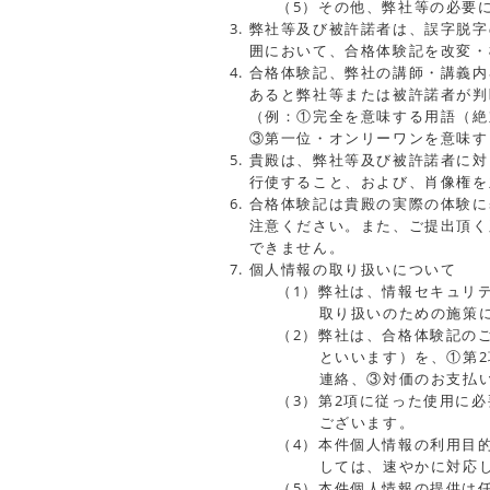
（5）その他、弊社等の必要
弊社等及び被許諾者は、誤字脱字
囲において、合格体験記を改変・
合格体験記、弊社の講師・講義内
あると弊社等または被許諾者が判
（例：①完全を意味する用語（絶
③第一位・オンリーワンを意味す
貴殿は、弊社等及び被許諾者に対
行使すること、および、肖像権を
合格体験記は貴殿の実際の体験に
注意ください。また、ご提出頂く
できません。
個人情報の取り扱いについて
（1）弊社は、情報セキュリ
取り扱いのための施策
（2）弊社は、合格体験記の
といいます）を、①第
連絡、③対価のお支払
（3）第2項に従った使用に
ございます。
（4）本件個人情報の利用目
しては、速やかに対応
（5）本件個人情報の提供は