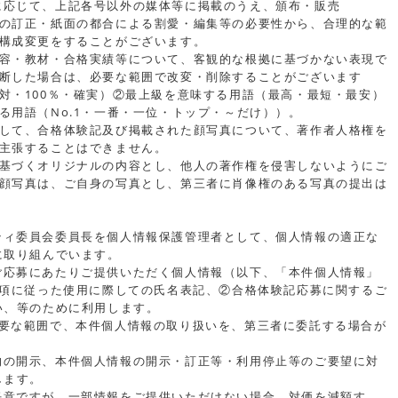
に応じて、上記各号以外の媒体等に掲載のうえ、頒布・販売
の訂正・紙面の都合による割愛・編集等の必要性から、合理的な範
構成変更をすることがございます。
容・教材・合格実績等について、客観的な根拠に基づかない表現で
断した場合は、必要な範囲で改変・削除することがございます
対・100％・確実）②最上級を意味する用語（最高・最短・最安）
る用語（No.1・一番・一位・トップ・～だけ））
。
して、合格体験記及び掲載された顔写真について、著作者人格権を
主張することはできません。
基づくオリジナルの内容とし、他人の著作権を侵害しないようにご
顔写真は、ご自身の写真とし、第三者に肖像権のある写真の提出は
ティ委員会委員長を個人情報保護管理者として、個人情報の適正な
に取り組んでいます。
ご応募にあたりご提供いただく個人情報（以下、「本件個人情報」
2項に従った使用に際しての氏名表記、②合格体験記応募に関するご
い、等のために利用します。
必要な範囲で、本件個人情報の取り扱いを、第三者に委託する場合が
的の開示、本件個人情報の開示・訂正等・利用停止等のご要望に対
します。
任意ですが、一部情報をご提供いただけない場合、対価を減額す