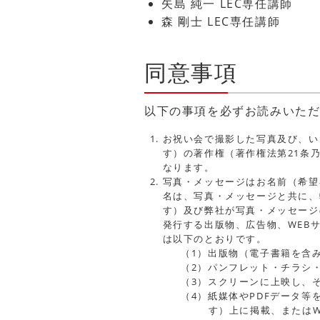
矢島 純一 LEC専任講師
森 剛士 LEC専任講師
同意事項
以下の事項を必ずお読みいた
お祝い会で撮影した写真及び、い
す）の著作権（著作権法第21条
なります。
写真・メッセージはお名前（希望
名は、写真・メッセージと共に、
す）及び弊社が写真・メッセージ
発行する出版物、広告物、WEB
は以下のとおりです。
（1）出版物（電子書籍を含
（2）パンフレット・チラシ
（3）スクリーンに上映し、そ
（4）紙媒体やPDFデータ等
す）上に掲載、または