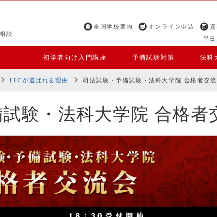
全国学校案内
オンライン申込
資
相談
平日 
初学者向け入門講座
予備試験対策
法科
LECが選ばれる理由
司法試験・予備試験・法科大学院 合格者交
試験・法科大学院 合格者