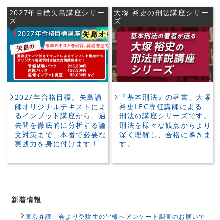
2027年目標矢島講座シリー
大塚 裕史の刑法講座シリー
ズ
ズ
2027年合格目標。矢島講
『基本刑法』の著書、大塚
師オリジナルテキストによ
裕史LEC専任講師による、
るインプット講座から、過
刑法の講座シリーズです。
去問を徹底的に分析する論
刑法を様々な観点からより
文対策まで、本番で必要な
深く理解し、合格に導きま
実践力を身に付けます！
す。
新着情報
東京弁護士会より受験生の皆様へアンケート調査のお願いで