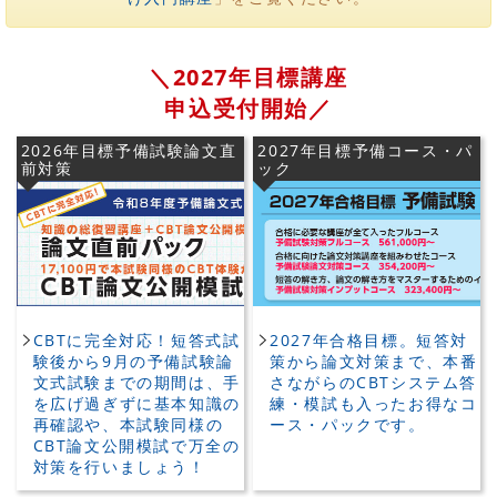
＼2027年目標講座
申込受付開始／
2026年目標予備試験論文直
2027年目標予備コース・パ
前対策
ック
CBTに完全対応！短答式試
2027年合格目標。短答対
験後から9月の予備試験論
策から論文対策まで、本番
文式試験までの期間は、手
さながらのCBTシステム答
を広げ過ぎずに基本知識の
練・模試も入ったお得なコ
再確認や、本試験同様の
ース・パックです。
CBT論文公開模試で万全の
対策を行いましょう！