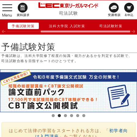
司法試験
予備試験対策
法科大学院 入試対策
司法試験対策
予備試験対策
予備試験は、法科大学院修了程度の知識・能力があるかを判定する試験で、
司法試験合格を目指すルートのひとつです。
はじめて法律の学習をスタートされる方は、「
初学者向
け入門講座
」をご覧ください。