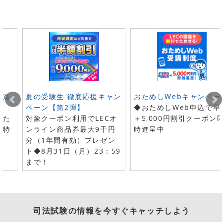
ト進
夏の受験生 徹底応援キャン
おためしWebキャンペー
ペーン【第2弾】
◆おためしWeb申込で早
した
対象クーポン利用でLECオ
＋5,000円割引クーポン
で特
ンライン商品券最大9千円
時進呈中
分（1年間有効）プレゼン
ト◆8月31日（月）23：59
まで！
司法試験
の情報を今すぐキャッチしよう