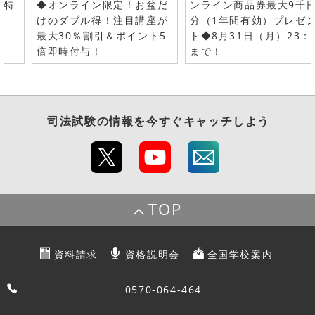
で特
◆オンライン限定！お盆だ
ンライン商品券最大9千
けのダブル得！注目講座が
分（1年間有効）プレゼ
最大30％割引＆ポイント5
ト◆8月31日（月）23：
倍即時付与！
まで！
司法試験
の情報を今すぐキャッチしよう
TOP
資料請求
資格説明会
全国学校案内
0570-064-464