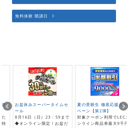
無料体験 開講日
ト進
お盆休みスーパータイムセ
夏の受験生 徹底応援キャ
ール
ペーン【第2弾】
した
8月16日（日）23：59まで
対象クーポン利用でLEC
で特
◆オンライン限定！お盆だ
ンライン商品券最大9千