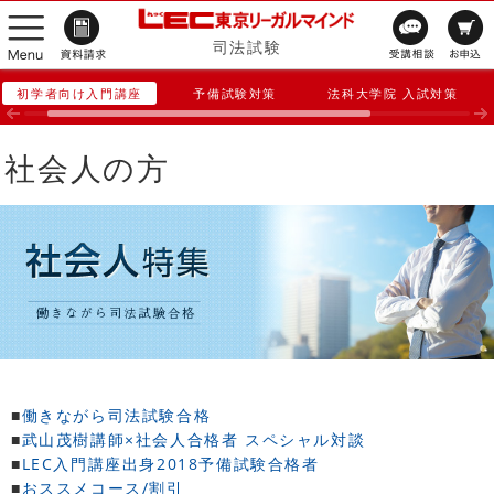
司法試験
初学者向け入門講座
予備試験対策
法科大学院 入試対策
社会人の方
■
働きながら司法試験合格
■
武山茂樹講師×社会人合格者 スペシャル対談
■
LEC入門講座出身2018予備試験合格者
■
おススメコース/割引