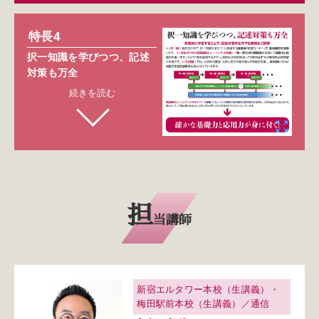
特長4
択一知識を学びつつ、記述
対策も万全
続きを読む
担
当講師
新宿エルタワー本校（生講義）・
梅田駅前本校（生講義）／通信