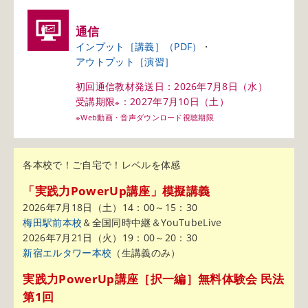
通信
インプット［講義］（PDF）
アウトプット［演習］
初回通信教材発送日：
2026年7月8日（水）
受講期限
：
2027年7月10日（土）
※
※Web動画・音声ダウンロード視聴期限
各本校で！ご自宅で！レベルを体感
「実践力PowerUp講座」模擬講義
2026年7月18日（土）14：00～15：30
梅田駅前本校
＆全国同時中継＆YouTubeLive
2026年7月21日（火）19：00～20：30
新宿エルタワー本校
（生講義のみ）
実践力PowerUp講座［択一編］無料体験会 民法
第1回