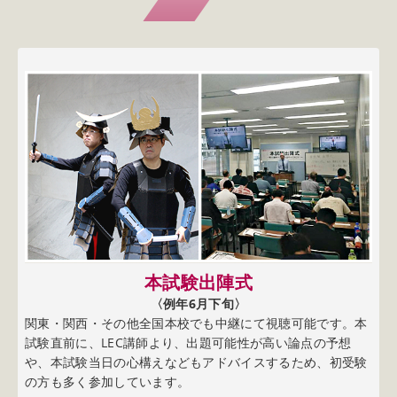
本試験出陣式
司法書士筆記
〈例年6月下旬〉
〈例年
国本校でも中継にて視聴可能です。本
本試験明け1週間後に、試験分
データの基に合格推定点を予
より、出題可能性が高い論点の予想
えなどもアドバイスするため、初受験
みんなで食べるランチ会など
ます。