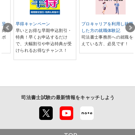
進呈
早得キャンペーン
プロキャリアを利用し就職
た商
早いとお得な早期申込割引・
した方の就職体験記
典ポ
特典！早くお申込するだけ
司法書士事務所への就職を
で、大幅割引や申込特典が受
えている方、必見です！
けられるお得なチャンス！
司法書士試験
の最新情報をキャッチしよう