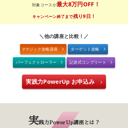
最大8万円OFF！
対象コースが
残り9日！
キャンペーン終了まで
＼他の講座と比較！／
Vマジック攻略講座
ターゲット攻略
パーフェクトローラー
記述式コンプリート
実践力PowerUp お申込み
実
践力PowerUp講座とは？