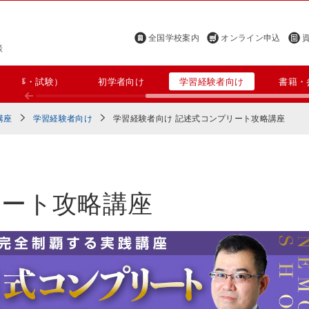
全国学校案内
オンライン申込
談
（仕事・試験）
初学者向け
学習経験者向け
書籍・
講座
学習経験者向け
学習経験者向け 記述式コンプリート攻略講座
リート攻略講座