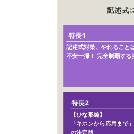
記述式
特長1
記述式対策、やれること
不安一掃！ 完全制覇する
特長2
【ひな形編】
「キホンから応用まで
の決定版