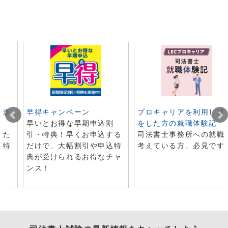
ト進
早得キャンペーン
プロキャリアを利用し就
早いとお得な早期申込割
をした方の就職体験記
した
引・特典！早くお申込する
司法書士事務所への就職
で特
だけで、大幅割引や申込特
考えている方、必見です
典が受けられるお得なチャ
ンス！