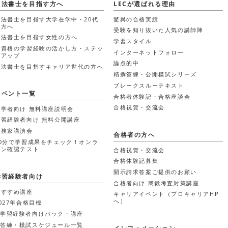
司法書士を目指す方へ
LECが選ばれる理由
司法書士を目指す大学在学中・20代
驚異の合格実績
の方へ
受験を知り抜いた人気の講師陣
司法書士を目指す女性の方へ
学習スタイル
他資格の学習経験の活かし方・ステッ
インターネットフォロー
プアップ
論点的中
司法書士を目指すキャリア世代の方へ
精撰答練・公開模試シリーズ
ブレークスルーテキスト
イベント一覧
合格者体験記・合格座談会
合格祝賀・交流会
初学者向け 無料講座説明会
学習経験者向け 無料公開講座
実務家講演会
合格者の方へ
30分で学習成果をチェック！オンラ
イン確認テスト
合格祝賀・交流会
合格体験記募集
開示請求答案ご提供のお願い
学習経験者向け
合格者向け 簡裁考査対策講座
おすすめ講座
キャリアイベント（プロキャリアHP
へ）
027年合格目標
学習経験者向けパック・講座
答練・模試スケジュール一覧