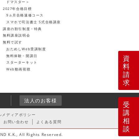
ドマスター＞
2027年合格目標
9ヵ月合格速修コース
スマホで司法書士 S式合格講座
講座の割引制度・特典
無料講座説明会
無料で試す
おためしWeb受講制度
無料体験・開講日
資
スターターキット
料
Web動画視聴
請
求
4
法人のお客様
受
講
ルメディアポリシー
相
お問い合わせ
よくある質問
談
D K.K., All Rights Reserved.