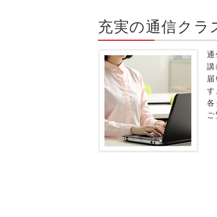
充実の通信クラ
通
講
届
す
各
ご