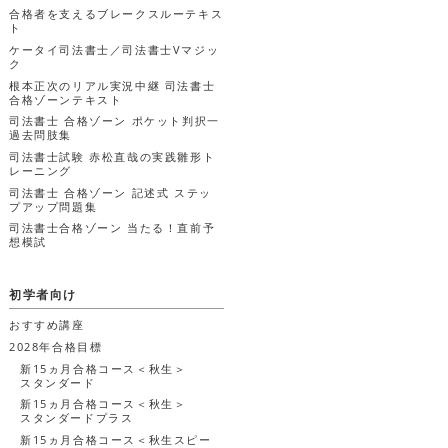
合格者を支えるブレークスルーテキス
ト
ケータイ司法書士／司法書士Vマジッ
ク
根本正次のリアル実況中継 司法書士
合格ゾーンテキスト
司法書士 合格ゾーン ポケット判択一
過去問肢集
司法書士試験 赤松直哉の実践雛形ト
レーニング
司法書士 合格ゾーン 記述式 ステッ
プアップ問題集
司法書士合格ゾーン 当たる！直前予
想模試
初学者向け
おすすめ講座
2028年合格目標
新15ヵ月合格コース＜秋生＞
スタンダード
新15ヵ月合格コース＜秋生＞
スタンダードプラス
新15ヵ月合格コース＜秋生スピー