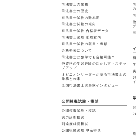
司法書士の業務
司法書士の歴史
司法書士試験の難易度
司法書士試験の傾向
司法書士試験 合格者データ
司法書士試験 受験案内
司法書士試験の願書・出願
合格発表について
司法書士は独学でも合格可能？
他資格の学習経験の活かし方・ステッ
プアップ
オピニオンリーダーが語る司法書士の
業務と未来
全国司法書士実務家インタビュー
公開模擬試験・模試
公開模擬試験・模試
2
実力診断模試
到達度確認模試
公開模擬試験 申込特典