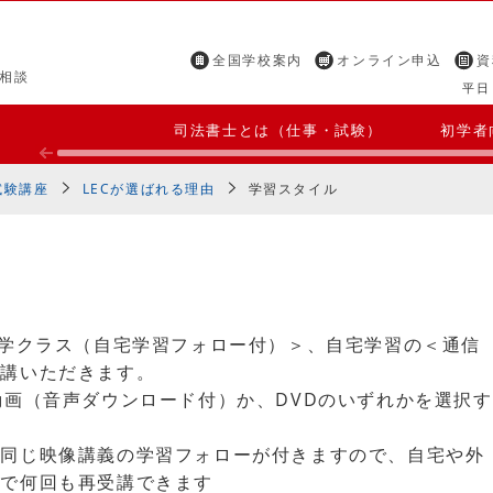
全国学校案内
オンライン申込
資
相談
平日 
司法書士とは（仕事・試験）
初学者
試験講座
LECが選ばれる理由
学習スタイル
通学クラス（自宅学習フォロー付）＞、自宅学習の＜通信
受講いただきます。
動画（音声ダウンロード付）か、DVDのいずれかを選択す
と同じ映像講義の学習フォローが付きますので、自宅や外
まで何回も再受講できます