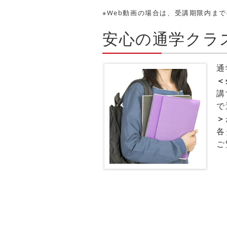
※Web動画の場合は、受講期限内ま
安心の通学クラ
通
＜
講
で
＞
各
ご