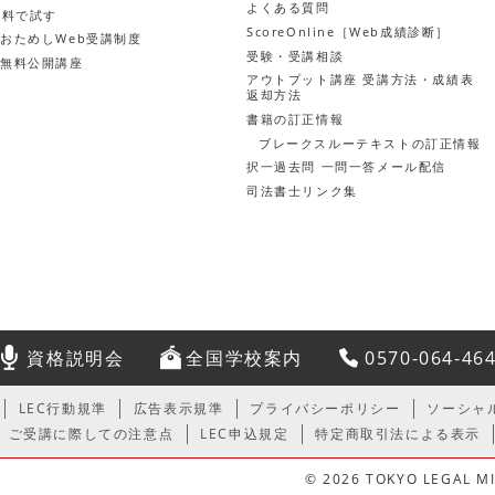
よくある質問
無料で試す
ScoreOnline［Web成績診断］
おためしWeb受講制度
受験・受講相談
無料公開講座
アウトプット講座 受講方法・成績表
返却方法
書籍の訂正情報
ブレークスルーテキストの訂正情報
択一過去問 一問一答メール配信
司法書士リンク集
資格説明会
全国学校案内
0570-064-46
LEC行動規準
広告表示規準
プライバシーポリシー
ソーシャ
ご受講に際しての注意点
LEC申込規定
特定商取引法による表示
© 2026 TOKYO LEGAL MIN