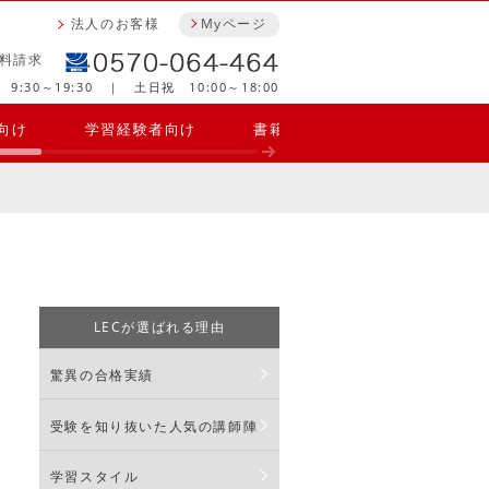
法人のお客様
Myページ
料請求
9:30～19:30 ｜ 土日祝 10:00～18:00
向け
学習経験者向け
書籍・参考書・問題集
合
LECが選ばれる理由
驚異の合格実績
受験を知り抜いた人気の講師陣
学習スタイル