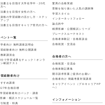
司法書士を目指す大学在学中・20代
驚異の合格実績
の方へ
受験を知り抜いた人気の講師陣
司法書士を目指す女性の方へ
学習スタイル
他資格の学習経験の活かし方・ステッ
インターネットフォロー
プアップ
論点的中
司法書士を目指すキャリア世代の方へ
精撰答練・公開模試シリーズ
ブレークスルーテキスト
イベント一覧
合格者体験記・合格座談会
合格祝賀・交流会
初学者向け 無料講座説明会
学習経験者向け 無料公開講座
実務家講演会
合格者の方へ
30分で学習成果をチェック！オンラ
イン確認テスト
合格祝賀・交流会
合格体験記募集
開示請求答案ご提供のお願い
学習経験者向け
合格者向け 簡裁考査対策講座
おすすめ講座
キャリアイベント（プロキャリアHP
へ）
027年合格目標
学習経験者向けパック・講座
答練・模試スケジュール一覧
インフォメーション
割引制度・特典