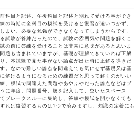
午前科目と記述、午後科目と記述と別れて受ける事ができ
答練の時期に全科目の模試を受けると復習が追いつかず、
てしまい、必要な勉強ができなくなってしまうからです。
ける試験が答練だったので、試験の雰囲気や問題を解くこ
模試の前に答練を受けることは非常に意味があると思いま
い問題も含まれていますが、基礎が理解できていれば正解
おり、本試験で見た事がない論点が出た時に正解を導きだ
ます。なので難しい論点を間違えても気にせず基礎又は基
実に解けるようになるための練習だと思って解くのがいい
答練、模試で間違えた問題やあやふやだった論点などはブ
ように年度、問題番号、肢を記入して、空いたスペース
全てブレークスルーに集約し、答練や模試を開かなくても
すれば復習するものは1つで済みますし、知識の定着に