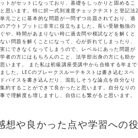
プットがセットになっており、基礎をしっかりと固めるこ
と思います。特に択一式到達度チェックテストと登記法
各単元ごとに基本的な問題が一問ずつ出題されており、過
期のアウトプットに非常に役立ちました。長い受験勉強の
すぐや、時間があまりない時に過去問や模試などを解くと
てない問題を解くことになって、心が折れてしまったり、
確実にできなくなってしまうので、レベルにあった問題が
初学者の方にはもちろんのこと、法学部出身の方にも助か
思います。 また私は初級講座受講中から合格する年まで
ました。LECのブレークスルーテキストは書き込むスペ
アドバイスを書き込んだり、混乱しそうな論点を自分なり
に集約することができて良かったと思います。自分なりの
る事で理解度も増しますし、自信にも繋がると思います。
感想や良かった点や学習への