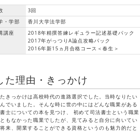
数
3回
学・学部
香川大学法学部
講講座
2018年精撰答練レギュラー記述基礎パック
2017年がっつりA論点攻略パック
2016年新15ヵ月合格コース＜春生＞
した理由・きっかけ
ったきっかけは高校時代の進路選択でした。当時なりたい
悩んでいました。そんな時に世の中にはどんな職業がある
書士についての本を見つけ、 初めて司法書士という職業
こともなかった職業でしたが、見てみると自分に向いてい
た将来、開業することができる資格というのも魅力的だと
。