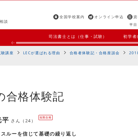
全国学校案内
オンライン申込
資
相談
平日 
司法書士とは（仕事・試験）
初学者
試験講座
LECが選ばれる理由
合格者体験記・合格座談会
20
の合格体験記
光平
短期合格
さん（24）
クスルーを信じて基礎の繰り返し