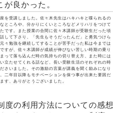
こが良かった。
講座を受講しました。佐々木先生はハキハキと喋られるの
要なところや、分かりにくいところなどメリハリをつけて
ったです。また授業の合間に佐々木講師が受験生だった頃
を話して下さり、「先生もそうだったんだ」と勇気つけら
て元々勉強を継続してすることが苦手だった私は今までは
のですが、佐々木講師が成績が伸びない苦しい時期の乗り
しまって落ち込んだ時の気持ちの切り替え方、また時には
奮い立たせてくれる話など、長い受験生活のそれぞれの時
くださいました。その激励の言葉が講義を聞く励みになり
く、二年目以降もモチベーションを保つ事が出来た要因だ
います、ありがとうございました。
制度の利用方法についての感