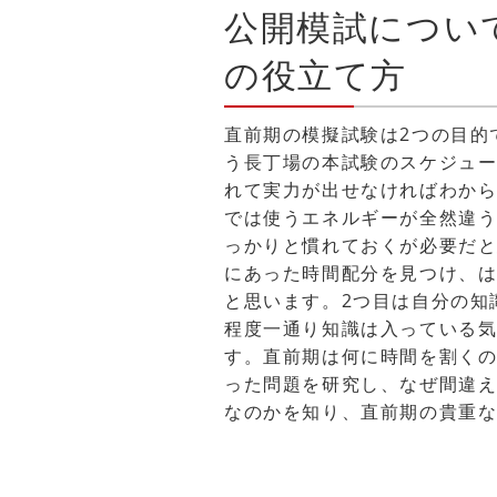
公開模試につい
の役立て方
直前期の模擬試験は2つの目的
う長丁場の本試験のスケジュ
れて実力が出せなければわか
では使うエネルギーが全然違
っかりと慣れておくが必要だ
にあった時間配分を見つけ、
と思います。2つ目は自分の知
程度一通り知識は入っている
す。直前期は何に時間を割く
った問題を研究し、なぜ間違
なのかを知り、直前期の貴重