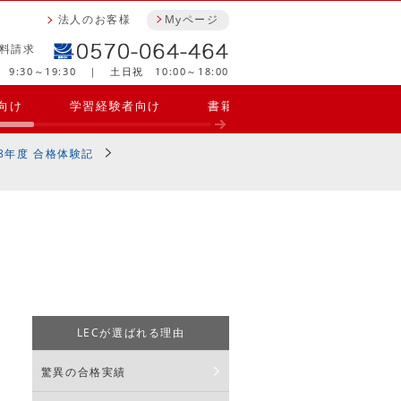
法人のお客様
Myページ
料請求
9:30～19:30 ｜ 土日祝 10:00～18:00
向け
学習経験者向け
書籍・参考書・問題集
合
18年度 合格体験記
LECが選ばれる理由
驚異の合格実績