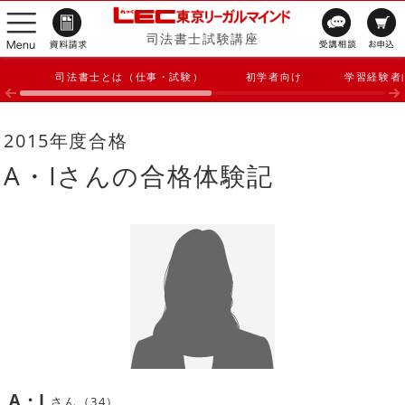
司法書士試験講座
司法書士とは（仕事・試験）
初学者向け
学習経験者
2015年度合格
A・Iさんの合格体験記
A・I
さん（34）