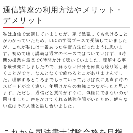
通信講座の利用方法やメリット・
デメリット
私は通信で受講していましたが、家で勉強しても怠けること
がわかっていたため、LECの学習ブースで受講していました
が、これが私には一番あった学習方法だったように思いま
す。初めて聴く講義は通常のペースではついていけず、3時
間の授業を最長で6時間かけて聴いていました。理解する事
を最優先にしましたので、解らない部分を何度も繰り返し聴
くことができ、なんとなくで終わるとこがありませんでし
た。理解するところまでもっていっておけば次に見直す時の
スピードが全く違い、年明けからの勉強につながったと思い
ます。ただし、通信だと質問がすぐに、気軽にできないのが
困りました。声をかけてくれる勉強仲間がいたため、解らな
い点はその人達と話し合いました。
これから司法書士試験合格を目指