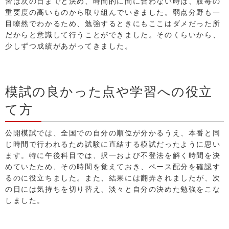
習は次の日までと決め、時間的に間に合わない時は、肢毎の
重要度の高いものから取り組んでいきました。弱点分野も一
目瞭然でわかるため、勉強するときにもここはダメだった所
だからと意識して行うことができました。そのくらいから、
少しずつ成績があがってきました。
模試の良かった点や学習への役立
て方
公開模試では、全国での自分の順位が分かるうえ、本番と同
じ時間で行われるため試験に直結する模試だったように思い
ます。特に午後科目では、択一および不登法を解く時間を決
めていたため、その時間を覚えておき、ペース配分を確認す
るのに役立ちました。また、結果には翻弄されましたが、次
の日には気持ちを切り替え、淡々と自分の決めた勉強をこな
しました。