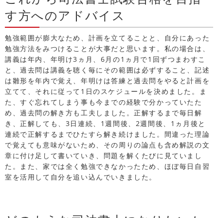
す方へのアドバイス
勉強範囲が膨大なため、計画を立てることと、自分にあった
勉強方法をみつけることが大事だと思います。私の場合は、
講義は年内、年明け3ヵ月、6月の1ヵ月で1回ずつまわすこ
と、過去問は講義を聴く毎にその範囲は必ずすること、記述
は雛形を年内で覚え、年明けは答練と過去問をやると計画を
立てて、それに従って1日のスケジュールを決めました。ま
た、すぐ忘れてしまう事も今までの経験で分かっていたた
め、過去問の解き方も工夫しました。正解するまで毎日解
き、正解しても、3日連続、1週間後、2週間後、1ヵ月後と
連続で正解するまでひたすら解き続けました。間違った理論
で覚えても意味がないため、その周りの論点も含め解説の文
章に付け足して書いていき、問題を解くたびに見ていまし
た。また、家では全く勉強できなかったため、ほぼ毎日自習
室を活用して自分を追い込んでいきました。