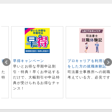
ト進
早得キャンペーン
プロキャリアを利用し就
早いとお得な早期申込割
をした方の就職体験記
した
引・特典！早くお申込する
司法書士事務所への就職
で特
だけで、大幅割引や申込特
考えている方、必見です
典が受けられるお得なチャ
ンス！