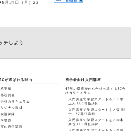
8月31日（月）23：
ッチしよう
LECが選ばれる理由
初学者向け入門講座
合格実績
47年の指導歴から合格へ導く LEC合
格カリキュラム
合格祝賀会
入門講座で学習スタートを／田中
新合格カリキュラム
正人 LEC専任講師
オリジナル教材
入門講座で学習スタートを／森 剛
士 LEC専任講師
精鋭講師陣
入門講座で学習スタートを／赤木
通学講義
真也 LEC専任講師
充実の通信講義
入門講座で学習スタートを／柴田