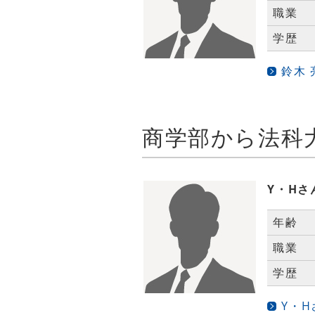
職業
学歴
鈴木
Y・Hさ
年齢
職業
学歴
Y・