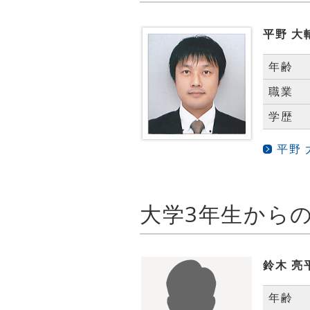
平野 大
年齢
職業
学歴
平野
鈴木 亮
年齢