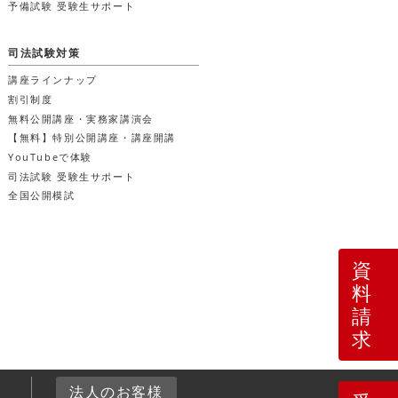
予備試験 受験生サポート
司法試験対策
講座ラインナップ
割引制度
無料公開講座・実務家講演会
【無料】特別公開講座・講座開講
YouTubeで体験
司法試験 受験生サポート
全国公開模試
資
料
請
求
4
法人のお客様