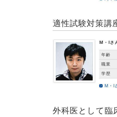
M・Iさ
年齢
職業
学歴
M・