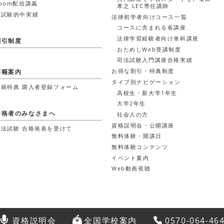
oom配信講義
孝之 LEC専任講師
本試験的中実績
法律初学者向けコース一覧
コースに含まれる各講座
法律学習経験者向け単科講座
割引制度
おためしWeb受講制度
司法試験入門講座合格実績
お得な割引・特典制度
書籍案内
タイプ別ナビゲーション
書籍特典 購入者登録フォーム
高校生・新大学1年生
大学2年生
合格者のみなさまへ
社会人の方
資格説明会・公開講座
司法試験 合格発表を受けて
無料体験・開講日
無料体験コンテンツ
イベント案内
Web動画視聴
資格説明会
全国学校案内
0570-064-46