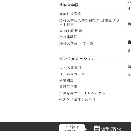
Z
法科大学院
直前対策講座
法科大学院入学を目指す 受験生サポ
ート特集
Web動画視聴
合格体験記
法科大学院 大学一覧
インフォメーション
よくある質問
メールマガジン
受講相談
書籍訂正表
法律を身近に！Lちゃんねる
生涯学習修了証の発行
資料請求