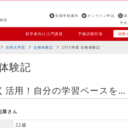
全国学校案内
オンライン申込
資
相談
平日 
初学者向け入門講座
予備試験対策
法科
法科大学院
合格体験記
2010年度 合格体験記
格体験記
通信受講をうまく活用！自分の学習ペースをつかんで短期合格！
也菜さん
22歳