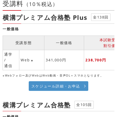
受講料
（10％税込）
横溝プレミアム合格塾 Plus
全138回
一般価格
本試験受
受講形態
一般価格
割引価
通学
/
Web
341,000円
238,700円
※
通信
※Webフォロー及びWebはWeb動画・音声DL＋スマホとなります。
スケジュール詳細・お申込
横溝プレミアム合格塾
全105回
一般価格