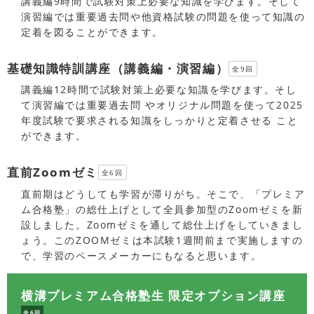
講義編9時間で試験対策上必要な知識を学びます。そして
演習編では重要過去問や他資格試験の問題を使って知識の
定着を図ることができます。
基礎知識特訓講座（講義編・演習編）
全9回
講義編12時間で試験対策上必要な知識を学びます。そし
て演習編では重要過去問 やオリジナル問題を使って2025
年度試験で要求される知識をしっかりと定着させる こと
ができます。
直前Zoomゼミ
全6回
直前期はどうしても学習が滞りがち。そこで、「プレミア
ム合格塾」の総仕上げとして全員参加型のZoomゼミを新
設しました。Zoomゼミを通して総仕上げをしていきまし
ょう。このZOOMゼミは本試験1週間前まで実施しますの
で、学習のペースメーカーにもなると思います。
横溝プレミアム合格塾生 限定オプション講座
全6回