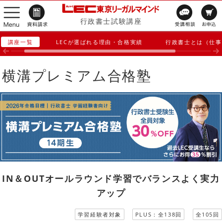
行政書士試験講座
講座一覧
LECが選ばれる理由・合格実績
行政書士とは（仕事
横溝プレミアム合格塾
IN＆OUTオールラウンド学習でバランスよく実力
アップ
学習経験者対象
PLUS：全138回
全105回