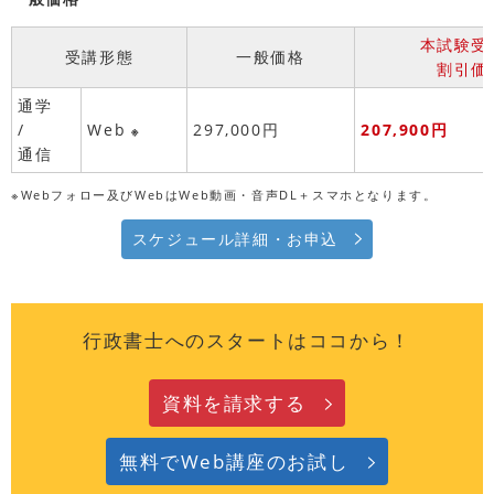
本試験受
受講形態
一般価格
割引価
通学
/
Web
297,000円
207,900円
※
通信
※Webフォロー及びWebはWeb動画・音声DL＋スマホとなります。
スケジュール詳細・お申込
行政書士へのスタートはココから！
資料を請求する
無料でWeb講座のお試し