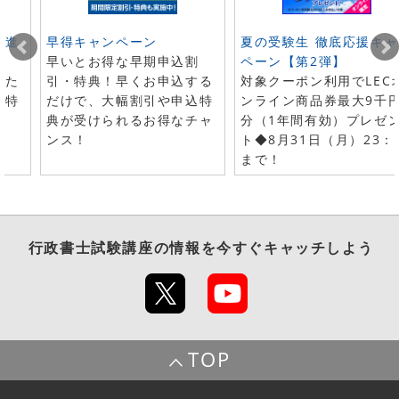
ト進
早得キャンペーン
夏の受験生 徹底応援キャ
早いとお得な早期申込割
ペーン【第2弾】
した
引・特典！早くお申込する
対象クーポン利用でLEC
で特
だけで、大幅割引や申込特
ンライン商品券最大9千
典が受けられるお得なチャ
分（1年間有効）プレゼ
ンス！
ト◆8月31日（月）23：
まで！
行政書士試験講座
の情報を今すぐキャッチしよう
TOP