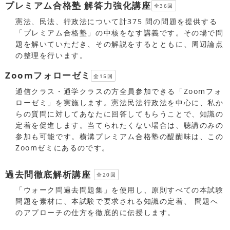
プレミアム合格塾 解答力強化講座
全36回
憲法、民法、行政法について計375 問の問題を提供する
「プレミアム合格塾」の中核をなす講義です。その場で問
題を解いていただき、その解説をするとともに、周辺論点
の整理を行います。
Zoomフォローゼミ
全15回
通信クラス・通学クラスの方全員参加できる「Zoomフォ
ローゼミ」を実施します。憲法民法行政法を中心に、私か
らの質問に対してあなたに回答してもらうことで、知識の
定着を促進します。当てられたくない場合は、聴講のみの
参加も可能です。横溝プレミアム合格塾の醍醐味は、この
Zoomゼミにあるのです。
過去問徹底解析講座
全20回
「ウォーク問過去問題集」を使用し、原則すべての本試験
問題を素材に、本試験で要求される知識の定着、 問題へ
のアプローチの仕方を徹底的に伝授します。