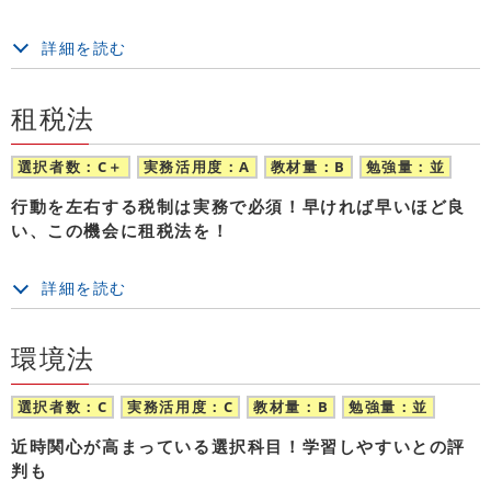
詳細を読む
租税法
選択者数：C＋
実務活用度：A
教材量：B
勉強量：並
行動を左右する税制は実務で必須！早ければ早いほど良
い、この機会に租税法を！
詳細を読む
環境法
選択者数：C
実務活用度：C
教材量：B
勉強量：並
近時関心が高まっている選択科目！学習しやすいとの評
判も