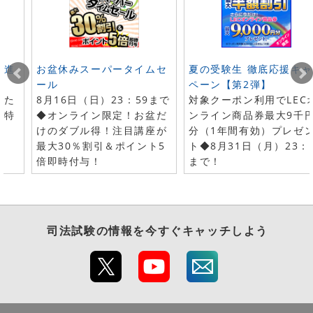
ト進
お盆休みスーパータイムセ
夏の受験生 徹底応援キャ
ール
ペーン【第2弾】
した
8月16日（日）23：59まで
対象クーポン利用でLEC
で特
◆オンライン限定！お盆だ
ンライン商品券最大9千
けのダブル得！注目講座が
分（1年間有効）プレゼ
最大30％割引＆ポイント5
ト◆8月31日（月）23：
倍即時付与！
まで！
司法試験
の情報を今すぐキャッチしよう