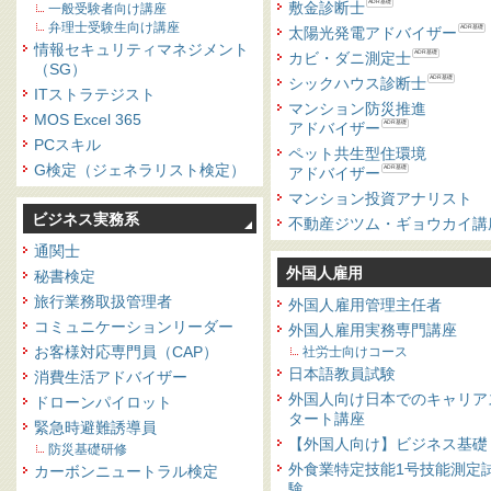
敷金診断士
ADR基礎
一般受験者向け講座
弁理士受験生向け講座
太陽光発電アドバイザー
ADR基礎
情報セキュリティマネジメント
カビ・ダニ測定士
ADR基礎
（SG）
シックハウス診断士
ADR基礎
ITストラテジスト
マンション防災推進
MOS Excel 365
アドバイザー
ADR基礎
PCスキル
ペット共生型住環境
G検定（ジェネラリスト検定）
アドバイザー
ADR基礎
マンション投資アナリスト
ビジネス実務系
不動産ジツム・ギョウカイ講
通関士
外国人雇用
秘書検定
旅行業務取扱管理者
外国人雇用管理主任者
コミュニケーションリーダー
外国人雇用実務専門講座
お客様対応専門員（CAP）
社労士向けコース
日本語教員試験
消費生活アドバイザー
外国人向け日本でのキャリア
ドローンパイロット
タート講座
緊急時避難誘導員
【外国人向け】ビジネス基礎
防災基礎研修
外食業特定技能1号技能測定
カーボンニュートラル検定
験