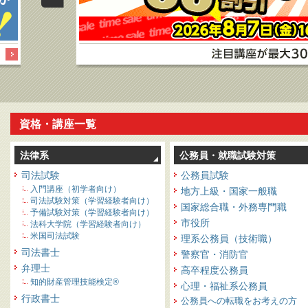
資格・講座一覧
法律系
公務員・就職試験対策
司法試験
公務員試験
入門講座（初学者向け）
地方上級・国家一般職
司法試験対策（学習経験者向け）
国家総合職・外務専門職
予備試験対策（学習経験者向け）
市役所
法科大学院（学習経験者向け）
米国司法試験
理系公務員（技術職）
司法書士
警察官・消防官
弁理士
高卒程度公務員
知的財産管理技能検定®
心理・福祉系公務員
行政書士
公務員への転職をお考えの方