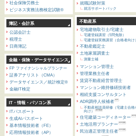
社会保険労務士
就職試験対策
就活サポートパック
ビジネス実務法務検定試験®
不動産系
簿記・会計系
宅地建物取引士/宅建士
公認会計士
宅建登録講習（5問免除）
税理士
宅建登録実務講習（合格者向け
日商簿記
不動産鑑定士
土地家屋調査士
測量士補
金融・保険・データサイエンス
マンション管理士
FP ファイナンシャルプランナー
管理業務主任者
証券アナリスト（CMA）
賃貸不動産経営管理士
データサイエンス／統計検定®
マンション維持修繕技術者
金融IT検定
相続支援コンサルタント
ADR調停人候補者
ADR
IT・情報・パソコン系
不動産相談員研修（宅建士合格
ITパスポート
向け）
ADR基礎
住宅建築コーディネーター
ADR
生成AIパスポート
土地活用プランナー
ADR基礎
基本情報技術者（FE）
民泊適正管理主任者
ADR基礎
応用情報技術者（AP）