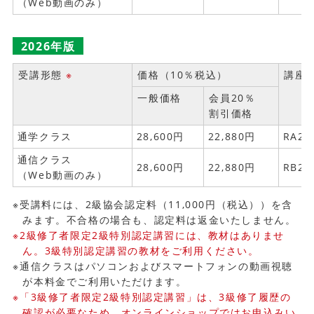
（Web動画のみ）
2026年版
受講形態
※
価格（10％税込）
講座
一般価格
会員20％
割引価格
通学クラス
28,600円
22,880円
RA26
通信クラス
28,600円
22,880円
RB26
（Web動画のみ）
※受講料には、2級協会認定料（11,000円（税込））を含
みます。不合格の場合も、認定料は返金いたしません。
※2級修了者限定2級特別認定講習には、教材はありませ
ん。3級特別認定講習の教材をご利用ください。
※通信クラスはパソコンおよびスマートフォンの動画視聴
が本料金でご利用いただけます。
※「3級修了者限定2級特別認定講習」は、3級修了履歴の
確認が必要なため、オンラインショップではお申込みい