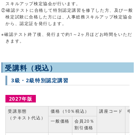
スキルアップ検定協会が行います。
②確認テストに合格して特別認定講習を修了した方、及び一般
検定試験に合格した方には、人事総務スキルアップ検定協会
から、認定証を発行します。
※確認テスト終了後、発行まで約1～2ヶ月ほどお時間をいただ
きます。
受講料（税込）
3級・2級特別認定講習
2027年版
受講形態
価格（10％税込）
講座コード
申
（テキスト代込）
一般価格
会員20％
割引価格