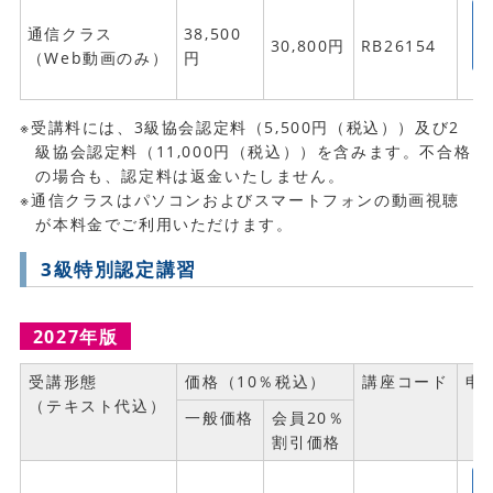
通信クラス
38,500
30,800円
RB26154
（Web動画のみ）
円
※受講料には、3級協会認定料（5,500円（税込））及び2
級協会認定料（11,000円（税込））を含みます。不合格
の場合も、認定料は返金いたしません。
※通信クラスはパソコンおよびスマートフォンの動画視聴
が本料金でご利用いただけます。
3級特別認定講習
2027年版
受講形態
価格（10％税込）
講座コード
申
（テキスト代込）
一般価格
会員20％
割引価格