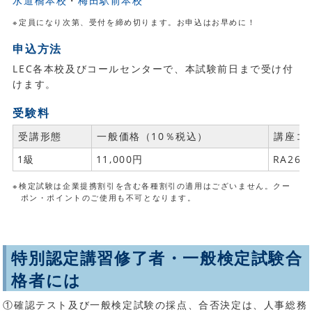
水道橋本校
梅田駅前本校
※定員になり次第、受付を締め切ります。お申込はお早めに！
申込方法
LEC各本校及びコールセンターで、本試験前日まで受け付
けます。
受験料
受講形態
一般価格（10％税込）
講座コ
1級
11,000円
RA265
※検定試験は企業提携割引を含む各種割引の適用はございません。クー
ポン・ポイントのご使用も不可となります。
特別認定講習修了者・一般検定試験合
格者には
①確認テスト及び一般検定試験の採点、合否決定は、人事総務