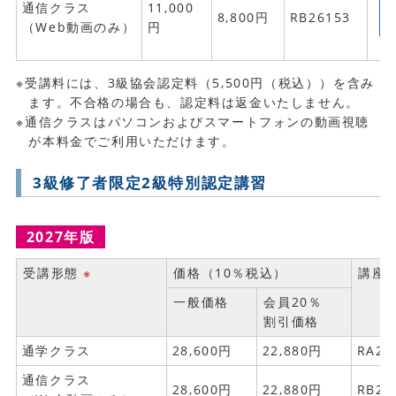
通信クラス
11,000
8,800円
RB26153
（Web動画のみ）
円
※受講料には、3級協会認定料（5,500円（税込））を含み
ます。不合格の場合も、認定料は返金いたしません。
※通信クラスはパソコンおよびスマートフォンの動画視聴
が本料金でご利用いただけます。
3級修了者限定2級特別認定講習
2027年版
受講形態
※
価格（10％税込）
講座
一般価格
会員20％
割引価格
通学クラス
28,600円
22,880円
RA27
通信クラス
28,600円
22,880円
RB27