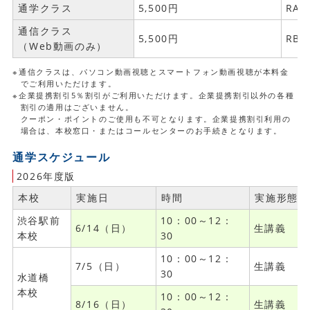
通学クラス
5,500円
RA2
通信クラス
5,500円
RB2
（Web動画のみ）
※通信クラスは、パソコン動画視聴とスマートフォン動画視聴が本料金
でご利用いただけます。
※企業提携割引5％割引がご利用いただけます。企業提携割引以外の各種
割引の適用はございません。
クーポン・ポイントのご使用も不可となります。企業提携割引利用の
場合は、本校窓口・またはコールセンターのお手続きとなります。
通学スケジュール
2026年度版
本校
実施日
時間
実施形態
渋谷駅前
10：00～12：
6/14（日）
生講義
本校
30
10：00～12：
7/5（日）
生講義
30
水道橋
本校
10：00～12：
8/16（日）
生講義