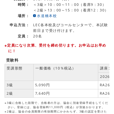
時間：
＜3級＞10：00～11：00（着席9：30）
＜2級＞13：00～15：00（着席12：30）
場所：
水道橋本校
申込方法：
LEC各本校及びコールセンターで、本試験
前日まで受け付けます。
定員：
20名
※定員になり次第、受付を締め切ります。お申込はお早め
に！
受験料
受講形態
一般価格（10％税込）
講座コ
2026
3級
5,090円
RA265
2級
7,640円
RA265
※3級に合格した段階で、合格者の方は、協会に別途登録手続をしてくだ
さい。登録には、協会登録料11,000円（税込）が別途かかります。
※2級は、協会の会員期限の有効期間にかかわらず、3級の認定を受けた