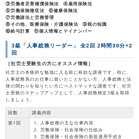
③労働者災害補償保険法
④雇用保険法
⑤労働保険徴収法
⑥健康保険法
⑦労働諸法と労務管理
⑧その他、医療保険・介護保険法
⑨税の知識
⑩給与計算
⑪個人情報とマイナンバー
3級「人事総務リーダー」 全2回 2時間30分×2
回
［社労士受験生の方にオススメ情報］
社労士の本格的な勉強に入る前に有効な講座です。特に、
人事総務系のお仕事に就いたことがない方、人事総務と法
律の関わりを知りたい方にベストマッチな講座です。社労
士受験のステップアップとして、人事総務検定3級を取得
しましょう。
回数
講義内容
第1回
人事総務の主な仕事内容
労働保険・社会保険の仕組み
労働保険・社会保険の新規適用手続き