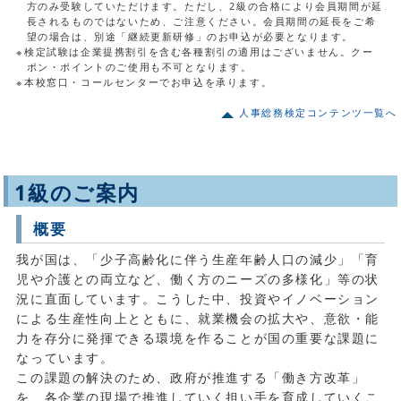
方のみ受験していただけます。ただし、2級の合格により会員期間が延
長されるものではないため、ご注意ください。会員期間の延長をご希
望の場合は、別途「継続更新研修」のお申込が必要となります。
※検定試験は企業提携割引を含む各種割引の適用はございません。クー
ポン・ポイントのご使用も不可となります。
※本校窓口・コールセンターでお申込を承ります。
人事総務検定コンテンツ一覧へ
1級のご案内
概要
我が国は、「少子高齢化に伴う生産年齢人口の減少」「育
児や介護との両立など、働く方のニーズの多様化」等の状
況に直面しています。こうした中、投資やイノベーション
による生産性向上とともに、就業機会の拡大や、意欲・能
力を存分に発揮できる環境を作ることが国の重要な課題に
なっています。
この課題の解決のため、政府が推進する「働き方改革」
を、各企業の現場で推進していく担い手を育成していくこ