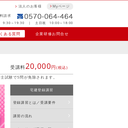
法人のお客様
Myページ
料請求
9:30～19:30 ｜ 土日祝 10:00～18:00
くある質問
企業研修お問合せ
20,000
受講料
円
(税込)
建士試験で5問が免除されます。
宅建登録講習
登録講習とは／受講要件
講習の流れ