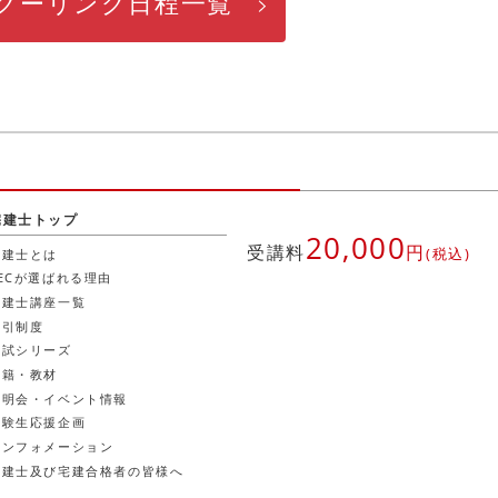
クーリング日程一覧
宅建士トップ
20,000
受講料
円
(税込)
宅建士とは
LECが選ばれる理由
宅建士講座一覧
割引制度
模試シリーズ
書籍・教材
説明会・イベント情報
受験生応援企画
インフォメーション
宅建士及び宅建合格者の皆様へ