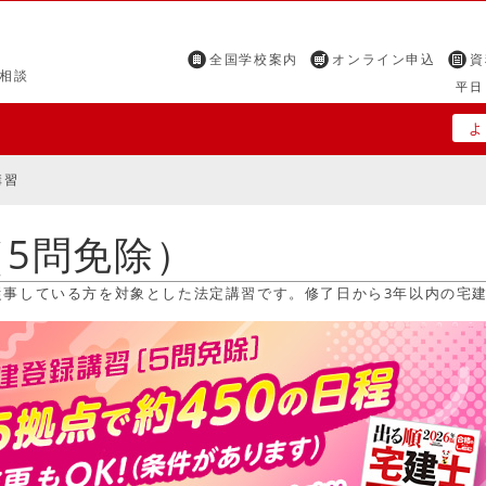
全国学校案内
オンライン申込
資
相談
平日 
よ
講習
5問免除）
従事している方を対象とした法定講習です。修了日から3年以内の宅