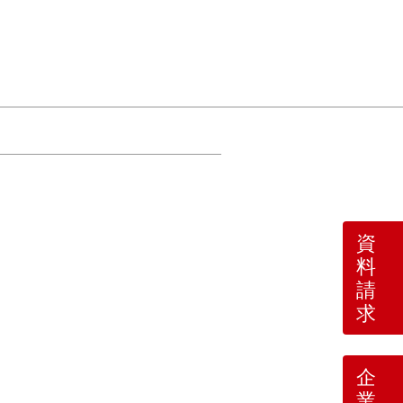
資
料
請
求
企
業