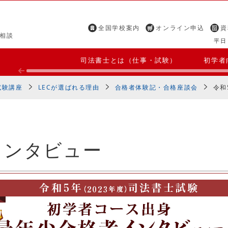
全国学校案内
オンライン申込
資
相談
平日 
司法書士とは（仕事・試験）
初学者
試験講座
LECが選ばれる理由
合格者体験記・合格座談会
令和
インタビュー