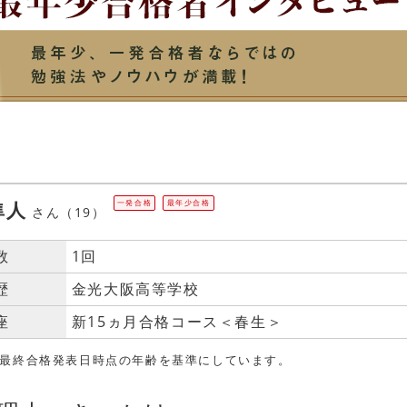
隼人
一発合格
最年少合格
さん（19）
数
1回
歴
金光大阪高等学校
座
新15ヵ月合格コース＜春生＞
、最終合格発表日時点の年齢を基準にしています。