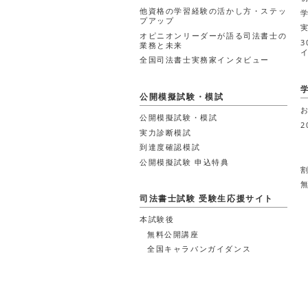
他資格の学習経験の活かし方・ステッ
プアップ
オピニオンリーダーが語る司法書士の
業務と未来
全国司法書士実務家インタビュー
公開模擬試験・模試
公開模擬試験・模試
2
実力診断模試
到達度確認模試
公開模擬試験 申込特典
司法書士試験 受験生応援サイト
本試験後
無料公開講座
全国キャラバンガイダンス