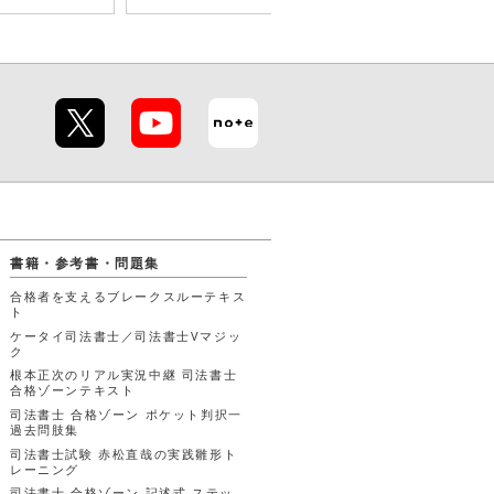
書籍・参考書・問題集
合格者を支えるブレークスルーテキス
ト
ケータイ司法書士／司法書士Vマジッ
ク
根本正次のリアル実況中継 司法書士
合格ゾーンテキスト
司法書士 合格ゾーン ポケット判択一
過去問肢集
司法書士試験 赤松直哉の実践雛形ト
レーニング
司法書士 合格ゾーン 記述式 ステッ