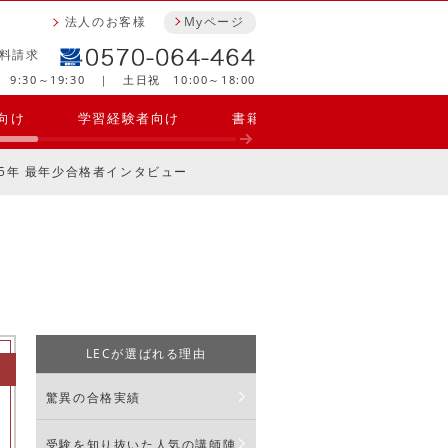
法人のお客様
Myページ
料請求
9:30～19:30 ｜ 土日祝 10:00～18:00
向け
学習経験者向け
書籍・参考書・問題集
合
5年 最年少合格者インタビュー
LECが選ばれる理由
驚異の合格実績
受験を知り抜いた人気の講師陣