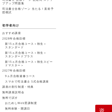
プアップ問題集
司法書士合格ゾーン 当たる！直前予
想模試
初学者向け
おすすめ講座
2028年合格目標
新15ヵ月合格コース＜秋生＞
スタンダード
新15ヵ月合格コース＜秋生＞
スタンダードプラス
新15ヵ月合格コース＜秋生スピー
ドマスター＞
2027年合格目標
9ヵ月合格速修コース
スマホで司法書士 S式合格講座
講座の割引制度・特典
無料講座説明会
無料で試す
おためしWeb受講制度
無料体験・開講日
資