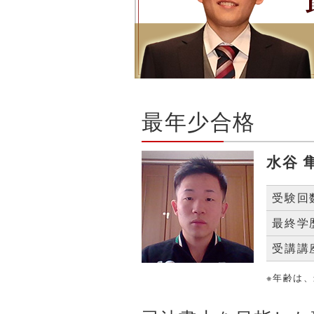
最年少合格
水谷 
受験回
最終学
受講講
※年齢は