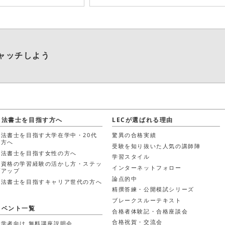
ャッチしよう
司法書士を目指す方へ
LECが選ばれる理由
司法書士を目指す大学在学中・20代
驚異の合格実績
の方へ
受験を知り抜いた人気の講師陣
司法書士を目指す女性の方へ
学習スタイル
他資格の学習経験の活かし方・ステッ
インターネットフォロー
プアップ
論点的中
司法書士を目指すキャリア世代の方へ
精撰答練・公開模試シリーズ
ブレークスルーテキスト
イベント一覧
合格者体験記・合格座談会
合格祝賀・交流会
初学者向け 無料講座説明会