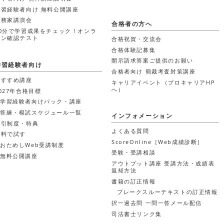
学習経験者向け 無料公開講座
実務家講演会
合格者の方へ
30分で学習成果をチェック！オンラ
イン確認テスト
合格祝賀・交流会
合格体験記募集
開示請求答案ご提供のお願い
学習経験者向け
合格者向け 簡裁考査対策講座
おすすめ講座
キャリアイベント（プロキャリアHP
へ）
027年合格目標
学習経験者向けパック・講座
答練・模試スケジュール一覧
インフォメーション
割引制度・特典
よくある質問
無料で試す
ScoreOnline［Web成績診断］
おためしWeb受講制度
受験・受講相談
無料公開講座
アウトプット講座 受講方法・成績表
返却方法
書籍の訂正情報
ブレークスルーテキストの訂正情報
択一過去問 一問一答メール配信
司法書士リンク集