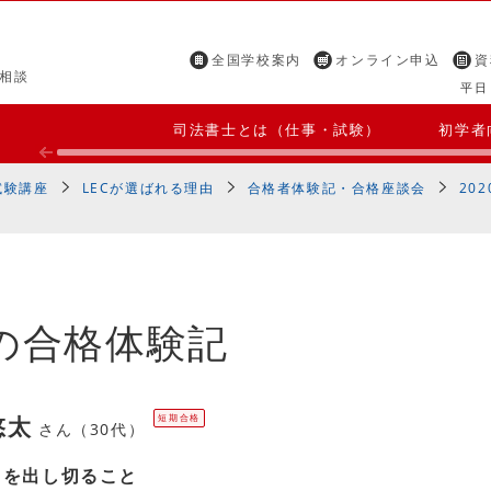
全国学校案内
オンライン申込
資
相談
平日 
司法書士とは（仕事・試験）
初学者
試験講座
LECが選ばれる理由
合格者体験記・合格座談会
20
の合格体験記
悠太
短期合格
さん（30代）
力を出し切ること