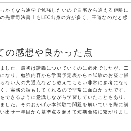
せっかくなら通学で勉強したいので自宅から通える距離に
の先輩司法書士もLEC出身の方が多く、王道なのだと感
ての感想や良かった点
りました。最初は講義についていくのに必死でしたが、二
うになり、勉強内容から学習予定表から本試験のお昼ご飯
がらない人の共通点なども教えてもらい非常に参考になり
すく、実務の話もしてくれるので非常に面白かったです。
けをできるように意識しながら学習していたこともあり、
いました。そのおかげか本試験で問題を解いている際に講
思い出せ一年目から基準点を超えて短期合格に繋がりまし