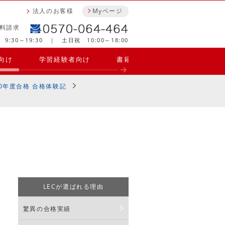
法人のお客様
Myページ
料請求
9:30～19:30 ｜ 土日祝 10:00～18:00
向け
学習経験者向け
書籍・参考書・問題集
合
20年度合格 合格体験記
LECが選ばれる理由
驚異の合格実績