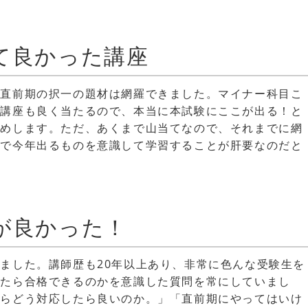
て良かった講座
、直前期の択一の題材は網羅できました。マイナー科目こ
う講座も良く当たるので、本当に本試験にここが出る！と
すめします。ただ、あくまで山当てなので、それまでに網
上で今年出るものを意識して学習することが肝要なのだと
が良かった！
ました。講師歴も20年以上あり、非常に色んな受験生を
したら合格できるのかを意識した質問を常にしていまし
たらどう対応したら良いのか。」「直前期にやってはいけ