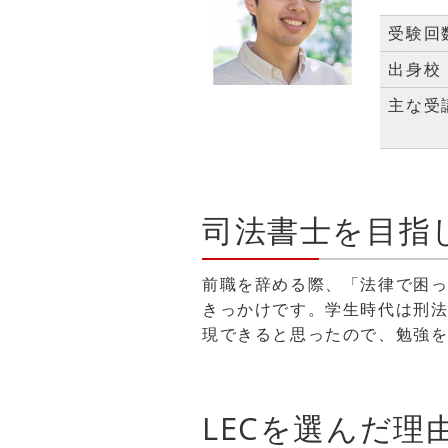
受験回
出身校
主な受
司法書士を目指
前職を辞める際、「法律で困
きっかけです。学生時代は刑
現できると思ったので、勉強
LECを選んだ理