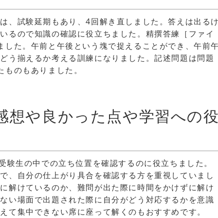
は、試験延期もあり、4回解き直しました。答えは出る
ているので知識の確認に役立ちました。精撰答練［ファイ
ました。午前と午後という塊で捉えることができ、午前
にどう揃えるか考える訓練になりました。記述問題は問題
たものもありました。
感想や良かった点や学習への
、受験生の中での立ち位置を確認するのに役立ちました。
ので、自分の仕上がり具合を確認する方を重視していまし
きに解けているのか、難問が出た際に時間をかけずに解け
がない場面で出題された際に自分がどう対応するかを意識
あえて集中できない席に座って解くのもおすすめです。