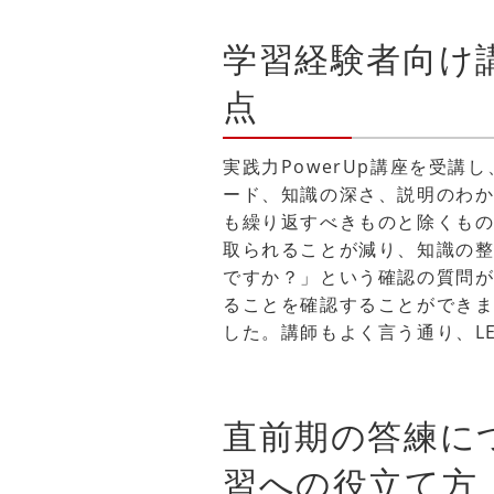
学習経験者向け
点
実践力PowerUp講座を受
ード、知識の深さ、説明のわ
も繰り返すべきものと除くも
取られることが減り、知識の整
ですか？」という確認の質問
ることを確認することができ
した。講師もよく言う通り、L
直前期の答練に
習への役立て方