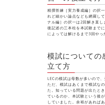
精撰答練［実力養成編］の択一
れど細かい論点なども網羅し
ナル編］の択一は2回解き直し
後記述の三本柱を本試験まで
によっては解けるまで3回やっ
模試についての
立て方
LECの模試は母数が多いので
ただ、模試はあくまで模試な
た。知っている問題が出たと
ているのか、本試験という後
していました。余裕があれば