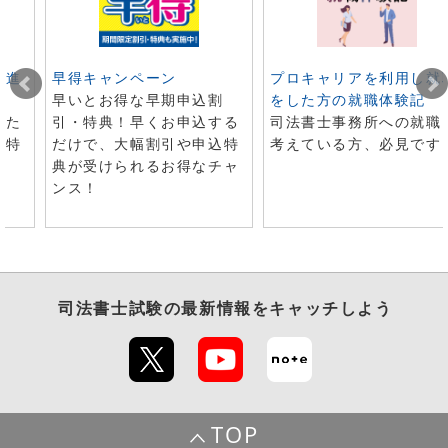
ト進
早得キャンペーン
プロキャリアを利用し就
早いとお得な早期申込割
をした方の就職体験記
した
引・特典！早くお申込する
司法書士事務所への就職
で特
だけで、大幅割引や申込特
考えている方、必見です
典が受けられるお得なチャ
ンス！
司法書士試験
の最新情報をキャッチしよう
TOP