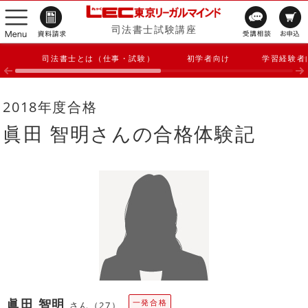
司法書士試験講座
司法書士とは（仕事・試験）
初学者向け
学習経験者
2018年度合格
眞田 智明さんの合格体験記
眞田 智明
一発合格
さん（27）