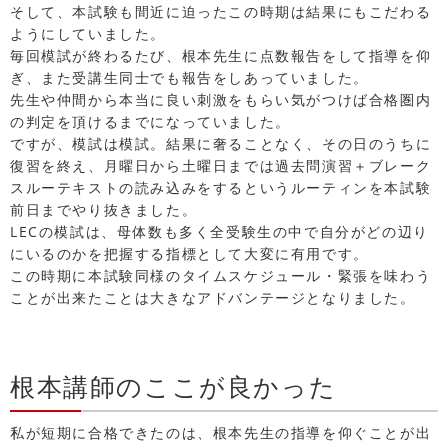
そして、本試験も間近に迫ったこの時期は結果にもこだわる
ようにしていました。
毎回模試が終わるたび、根本先生に点数報告をして指導を仰
ぎ、また受講生同士でも報告をしあっていました。
先生や仲間から本当に良い刺激をもらい気がつけば合格圏内
の判定を頂けるまでになっていました。
ですが、模試は模試。結果に奢ることなく、その日のうちに
復習を終え、月曜日から土曜日までは過去問演習＋ブレーク
スルーテキストの読み込みをするというルーティンを本試験
前日までやり抜きました。
LECの模試は、母体数も多く全受験生の中で自分がどの辺り
にいるのかを把握する指標として大変に有用です。
この時期に本試験同様のタイムスケジュール・緊張を味わう
ことが出来たことは大きなアドバンテージとなりました。
根本講師のここが良かった
私が短期に合格できたのは、根本先生の指導を仰ぐことが出