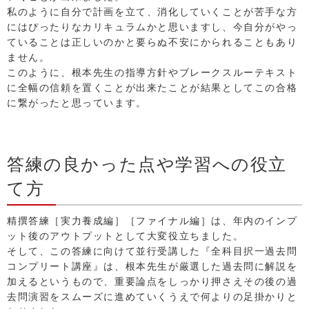
私のように自分で計画を立て、消化していくことが苦手な方
にはぴったりなカリキュラムかと思いますし、今自分がやっ
ていることは正しいのかと要らぬ不安にかられることもあり
ません。
このように、根本先生の指導方針やブレークスルーテキスト
に全幅の信頼を置くことが出来たことが結果としてこの合格
に繋がったと思っています。
答練の良かった点や学習への役立
て方
精撰答練［実力養成編］［ファイナル編］は、年内のインプ
ット後のアウトプットとして大変役立ちました。
そして、この答練に向けて並行受講した『全科目択一過去問
コンプリート講座』は、根本先生が厳選した過去問に解説を
加えるというもので、重要論点をしっかり押さえその後の過
去問演習をスムーズに進めていくうえで何よりの足掛かりと