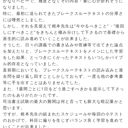
かなりヘビーで、幾度となくその内容・量に心が折れそうに
なりました。
特に、最初に送られてきたブレークスルーテキストの分厚さ
には唖然としました。
しかし、それを見据えて根本先生は”今やるべきこと”・”後回
しにすべきこと”をきちんと棲み分けして下さるので基礎から
派生的に読み進めていくことが出来ました。
そうした、日々の講義での書き込みや答練等で出てきた論点
を加えたりと、ブレークスルーテキストをメインにした学習
をした結果、とっつきにくかったテキストもいつしかバイブ
ル的存在となっていました。
直前期においても、ブレークスルーテキストの読み込みと過
去問を繰り返し回すことしかしておらず、一度も他の参考書
等に手を出すことはありませんでした。
また、1週間ごとに1日をどう過ごすべきかを提示して下さっ
たのもありがたかったです。
司法書士試験の最大の難関は何と言っても膨大な暗記量かと
思います。
ですが、根本先生の組まれたスケジュールや毎回の小テスト
のおかげで、科目に偏りを生じずバランス良く学習を進めて
いくことが出来ました。