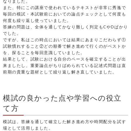
なりました。
また、特にこの講座で使われているテキストが非常に秀逸で
毎回の模試・本試験前においての論点チェックとして何度も
何度も繰り返し使っていました。
答練の問題は、全体を通してかなり難しく判定もCやDばかり
でした。
ですが、私はこの時点においては結果にあまりこだわらず①
試験慣れすること②どの順番で解き進めて行くのがベストか
を、探ることを毎回意識していました。
結果として、試験における自分のペースを確立することが出
来ましたし、重要論点がちりばめられている記述式問題は直
前期の貴重な題材として繰り返し解き直していました。
模試の良かった点や学習への役立
て方
模試は、答練を通して確立した解き進め方や時間配分を試す
場として活用しました。