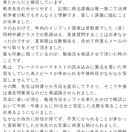
来たからだと確信しています。
根本先生の分かりやすく、記憶に残る講義は唯一無二で法律
初学者の私でもすんなりと理解でき、楽しく講義に臨むこと
が出来ました。
そのおかげで、年内のインプット講座は皆勤賞でした（笑）
同時中継クラスでの受講ゆえ、直接質問することは出来なか
ったのですが、直前期は点数報告を、含めて何度もメールの
やり取りをさせて頂きました。
最も印象に残っているのが、勉強法を相談させて頂いた時の
ことです。
私は、ブレークスルーテキストの読み込みに重点を置いた学
習をしていた為スピードが求められる午後科目がなかなか安
定しませんでした。
その際、先生は何通りか方法を提示して下さり、そこで午後
は過去問重視なのだと再認識させられました。
完全に迷いが消え、勉強方法をシフト出来たおかげで模試に
おいて午前・午後ともに30点台と安定した点数を取ることが
出来るようになりました。
なかなか自分に自信が持てず、不安にかられることが多かっ
た直前期でしたが先生のお言葉に何度も助けられました。
どこまでも生徒に寄り添い、熱く、温かい先生のもとで受験