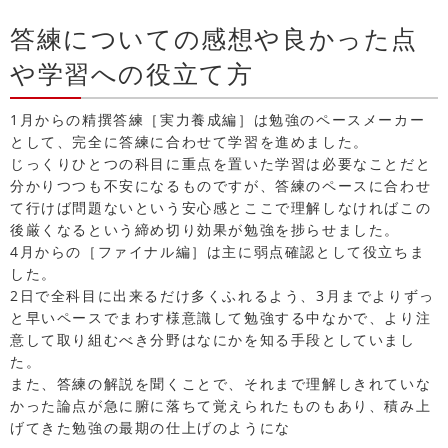
答練についての感想や良かった点
や学習への役立て方
1月からの精撰答練［実力養成編］は勉強のペースメーカー
として、完全に答練に合わせて学習を進めました。
じっくりひとつの科目に重点を置いた学習は必要なことだと
分かりつつも不安になるものですが、答練のペースに合わせ
て行けば問題ないという安心感とここで理解しなければこの
後厳くなるという締め切り効果が勉強を捗らせました。
4月からの［ファイナル編］は主に弱点確認として役立ちま
した。
2日で全科目に出来るだけ多くふれるよう、3月までよりずっ
と早いペースでまわす様意識して勉強する中なかで、より注
意して取り組むべき分野はなにかを知る手段としていまし
た。
また、答練の解説を聞くことで、それまで理解しきれていな
かった論点が急に腑に落ちて覚えられたものもあり、積み上
げてきた勉強の最期の仕上げのようにな