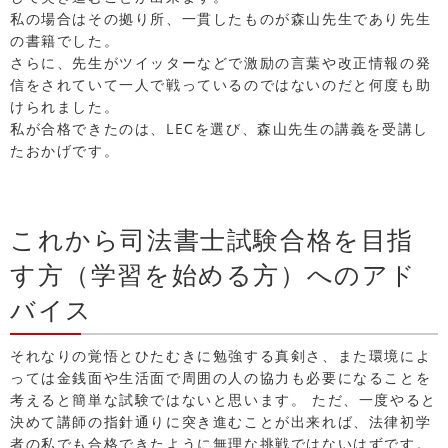
私の場合はその拠り所、一貫したものが森山先生であり先生
の書籍でした。
さらに、先生がツイッターなどで激励の言葉や改正情報の発
信をされていて一人で戦っているのではないのだと何度も助
けられました。
私が合格できたのは、LECを選び、森山先生の講義を受講し
たおかげです。
これから司法書士試験合格を目指
す方（学習を始める方）へのアド
バイス
それなりの覚悟とひたむきに勉強する真剣さ、また環境によ
っては金銭面や生活面で周囲の人の協力も必要になることを
考えると簡単な試験ではないと思います。 ただ、一度やると
決めて講師の指針通りに突き進むことが出来れば、法律初学
者の私でも合格できたように無理な挑戦ではないはずです。