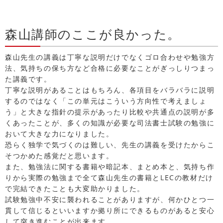
森山講師のここが良かった。
森山先生の講義は丁寧な説明だけでなくゴロ合わせや勉強方
法、気持ちの保ち方など合格に必要なことがぎっしりつまっ
た講義です。
丁寧な説明があることはもちろん、各項目をバラバラに説明
するのではなく「この単元はこういう方向性で考えましょ
う」と大きな指針の提示があったり比較や共通点の説明が多
くあったことが、多くの知識が必要な司法書士試験の勉強に
おいて大きな力になりました。
恐らく独学で気づくのは難しい、先生の講義を受けたからこ
そつかめた感覚だと思います。
また、勉強法に関する書籍や暗記本、まとめ本と、気持ち作
りから実際の勉強まで全て森山先生の書籍とLECの教材だけ
で完結できたことも大変助かりました。
試験勉強中不安に襲われることがありますが、何かひとつ一
貫して信じるといいますか拠り所にできるものがあると安心
して突き進むことが出来ます。