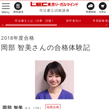
司法書士試験講座
司法書士とは（仕事・試験）
初学者向け
学習経験者
2018年度合格
岡部 智美さんの合格体験記
岡部 智美
短期合格
さん（26）