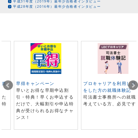
平成31年度（2019年）最年少合格者インタビュー
平成28年度（2016年）最年少合格者インタビュー
ト進
早得キャンペーン
プロキャリアを利用し就
早いとお得な早期申込割
をした方の就職体験記
した
引・特典！早くお申込する
司法書士事務所への就職
で特
だけで、大幅割引や申込特
考えている方、必見です
典が受けられるお得なチャ
ンス！