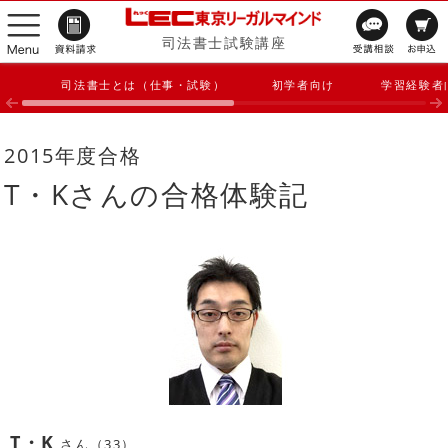
司法書士試験講座
司法書士とは（仕事・試験）
初学者向け
学習経験者
2015年度合格
T・Kさんの合格体験記
T・K
さん（33）