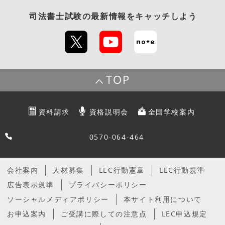
司法書士試験
の最新情報をキャッチしよう
TOP
資料請求
資格説明会
全国学校案内
0570-064-464
会社案内
人材募集
LEC行動憲章
LEC行動規準
広告表示規準
プライバシーポリシー
ソーシャルメディアポリシー
本サイト利用について
お申込案内
ご受講に際しての注意点
LEC申込規定