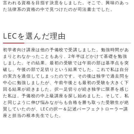
言われる資格を目指す決意をしました。そこで、興味のあっ
た法律系の資格の中で見つけたのが司法書士でした。
LECを選んだ理由
初学者向け講座は他の予備校で受講しました。勉強時間があ
まりとれなかったこともあり、2年半ほどかけて基礎を勉強
しました。その結果、最初の受験では午前の部は基準点を突
破し、午後の部で足切りという結果でした。これで私は自分
の実力を過信してしまったのです。その後は独学で過去問を
中心に勉強しましたが、午前午後とも最初の受験を大きく下
回る結果が続きました。択一足切りが続き独学に限界を感じ
た私は、予備校の中上級講座を探し始めました。そして、私
と同じように伸び悩みながらも合格を勝ち取った受験生が絶
賛していたのが、LECの択一＆記述パーフェクトローラー講
座と担当の根本先生でした。