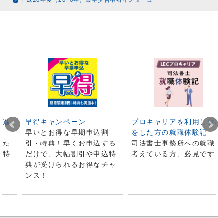
ト進
早得キャンペーン
プロキャリアを利用し就
早いとお得な早期申込割
をした方の就職体験記
した
引・特典！早くお申込する
司法書士事務所への就職
で特
だけで、大幅割引や申込特
考えている方、必見です
典が受けられるお得なチャ
ンス！