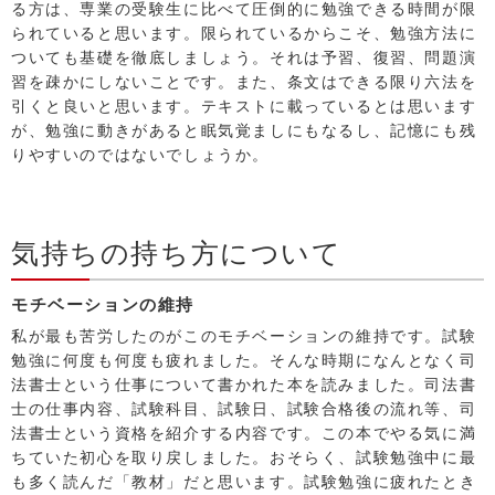
る方は、専業の受験生に比べて圧倒的に勉強できる時間が限
られていると思います。限られているからこそ、勉強方法に
ついても基礎を徹底しましょう。それは予習、復習、問題演
習を疎かにしないことです。また、条文はできる限り六法を
引くと良いと思います。テキストに載っているとは思います
が、勉強に動きがあると眠気覚ましにもなるし、記憶にも残
りやすいのではないでしょうか。
気持ちの持ち方について
モチベーションの維持
私が最も苦労したのがこのモチベーションの維持です。試験
勉強に何度も何度も疲れました。そんな時期になんとなく司
法書士という仕事について書かれた本を読みました。司法書
士の仕事内容、試験科目、試験日、試験合格後の流れ等、司
法書士という資格を紹介する内容です。この本でやる気に満
ちていた初心を取り戻しました。おそらく、試験勉強中に最
も多く読んだ「教材」だと思います。試験勉強に疲れたとき