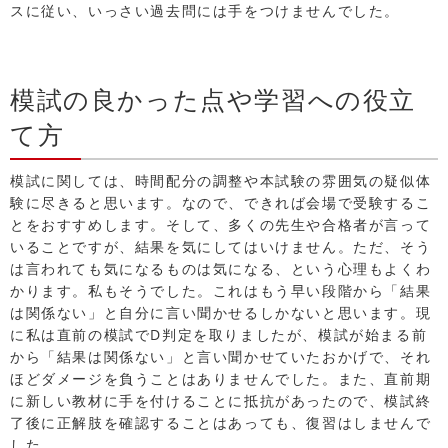
スに従い、いっさい過去問には手をつけませんでした。
模試の良かった点や学習への役立
て方
模試に関しては、時間配分の調整や本試験の雰囲気の疑似体
験に尽きると思います。なので、できれば会場で受験するこ
とをおすすめします。そして、多くの先生や合格者が言って
いることですが、結果を気にしてはいけません。ただ、そう
は言われても気になるものは気になる、という心理もよくわ
かります。私もそうでした。これはもう早い段階から「結果
は関係ない」と自分に言い聞かせるしかないと思います。現
に私は直前の模試でD判定を取りましたが、模試が始まる前
から「結果は関係ない」と言い聞かせていたおかげで、それ
ほどダメージを負うことはありませんでした。また、直前期
に新しい教材に手を付けることに抵抗があったので、模試終
了後に正解肢を確認することはあっても、復習はしませんで
した。