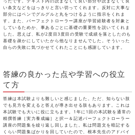
ったです。テキスト内の読まなくて良い部分や読まなくて良
い条文などをはっきりと言い切ってくれます。反対に大事な
部分にはペンでグルグルと丸をつけるように指示をくれま
す。また、パーフェクトローラー講座が学習経験者を対象と
しているためか、事あるごとに基礎の重要性を説いてくれま
した。思えば、私が2度目3度目の受験で成績を落としたのも
基礎を疎かにしていたから他なりませんでした。そういった
自らの失敗に気づかせてくれたことにも感謝しています。
答練の良かった点や学習への役立
て方
答練は本試験よりも難しいと感じました。ただ、知らない肢
でも見方を変えると答えが導き出せる肢もあります。これは
本試験でも大いに役に立ちます。1年に1回の本試験を通常の
精撰答練［実力養成編］と択一＆記述パーフェクトローラー
講座の問題集を繰り返し回しました。私は問題文を暗記する
くらい問題集ばかりを回していたので、根本先生のアドバイ