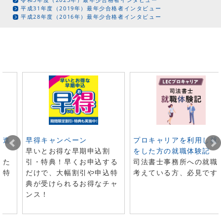
平成31年度（2019年）最年少合格者インタビュー
平成28年度（2016年）最年少合格者インタビュー
ト進
早得キャンペーン
プロキャリアを利用し就
早いとお得な早期申込割
をした方の就職体験記
した
引・特典！早くお申込する
司法書士事務所への就職
で特
だけで、大幅割引や申込特
考えている方、必見です
典が受けられるお得なチャ
ンス！