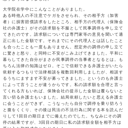
大学院在学中にこんなことがありました。
ある時他人の不注意でケガをさせられ、その相手方（加害
者）に損害賠償請求をしたところ、相手方の代理人（保険会
社の弁護士）がその請求額を不服として民事調停を申し立て
てきたのです。請求額については専門家等の意見を聞いて適
正に出した金額です。それまでにその代理人とは話したこと
も合ったことも一度もありません。想定外の調停の申し立て
に驚きと怒り、と同時に不安がこみ上げてきました。平和に
暮らしてきた自分がまさか民事調停の当事者となるとは。も
ちろん法律の知識はゼロ。そこで信頼できる弁護士がいたら
依頼するつもりで法律相談を複数回利用しましたが、相談す
るうちにますます不安が募ってきました。というのも弁護士
によって言うことが違うからです。私の請求額を合理と言っ
てくれる方もいれば、保険会社の提示した金額は覆らないと
言い切る弁護士もいました。結局依頼したいと思える弁護士
に会うことができず、こうなったら自分で調停を乗り切ろう
と腹をくくり、その後は民法の不法行為に関する本を読んだ
りして1回目の期日までに備えたのでした。ちなみにその調
停の結果ですが、3回目の期日に私の請求額全額を相手方は