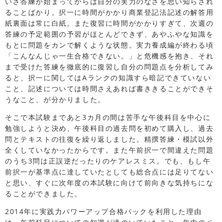
いざ答練が始まってからは自分の実力のなさを思い知らされ
ることばかり。択一に時間がかかり商業登記法記述の解答用
紙裏面は常に白紙。また復習に時間がかかりすぎて、次週の
答練の予定範囲の予習がほとんどできず、あやふやな知識を
もとに問題をカンで解くような状態。実力養成編が終わる頃
「こんなんじゃ一生合格できない。」と危機感を抱き、それ
まで受けた答練を徹底的に復習し自分の問題点を分析してみ
ると、択一に関してはAランクの知識すら暗記できていない
こと、記述については時間さえあれば書ききることができそ
うなこと、が分かりました。
そこで本試験まであと3カ月の間は苦手な午後科目を中心に
勉強しようと決め、午後科目の過去問を初めて購入し、過去
問とテキストの往復を繰り返しました。精撰答練・模試以外
全くしていなかったからです。また午前択一で間違えた問題
のうち3問は正誤逆だったりのケアレスミス。でも、もし午
前択一が基準点に達していたとしても総合点には足りてない
と思い、すぐに次年度の本試験に向けて前向きな気持ちにな
ることができました。
2014年に実践力パワーアップ合格パックを利用した理由