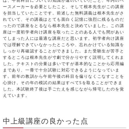
は、午前科目についての知識が遠のいていたこと、年内のペ
ースメーカーを必要としたこと、そして根本先生がこの講座
を担当していたことです。前述した無料講義は根本先生がさ
れていて、その講義はとても面白く記憶に強烈に残るものだ
ったので講座をとるなら根本先生と決めていました。この講
座は一度初学者向け講座を取ったことのある人でも間があい
てしまった人には最適な講座だと思います。初学者向け講座
では理解できていなかったところや、忘れかけている知識を
しっかり再確認することができました。また受験生が苦手と
するところは根本先生が寸劇で分かりやすく説明してくれま
した。テキストの分量は多いですが基本的なことから応用編
まであり、一冊で十分試験に対応できるようになっていま
す。前年の教訓から午前午後の科目を偏りなくこなすことを
心掛け、その年の模試の結果はすべてSを取ることができま
した。本試験終了後は手ごたえを感じながら帰宅したのを覚
えています。
中上級講座の良かった点