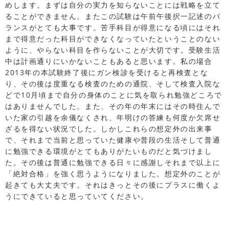
めします。まずは自分の実力を知らないことには戦略を立て
ることができません。またこの試験は午前午後択一記述のバ
ランスがとても大事です。苦手科目が得意になる頃にはそれ
まで得意だった科目ができなくなっていたということのない
ように、やらない科目を作らないことが大切です。受験生活
中は計画通りにいかないこともあると思います。私の場合
2013年の本試験終了後にガン検診を受けると再検査とな
り、その後は度重なる検査のための通院、そして検査入院な
どで10月頃まで自分の身体のことに気を取られ勉強どころで
はありませんでした。また、その年の年末にはその時住んで
いた家の引越を余儀なくされ、年明けの答練も何度か欠席せ
ざるを得ない状況でした。しかしこれらの想定外の出来事
で、それまで当前と思っていた健康や普段の生活そして普通
に勉強できる環境がとてもありがたいものだと気づけまし
た。その後は普通に勉強できる日々に感謝しそれまで以上に
「絶対合格」を強く思うようになりました。想定外のことが
起きても大丈夫です。それはきっとその後にプラスに働くよ
うにできていると思っていてください。