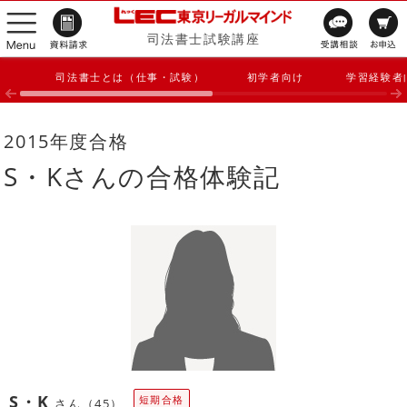
司法書士試験講座
司法書士とは（仕事・試験）
初学者向け
学習経験者
2015年度合格
S・Kさんの合格体験記
S・K
短期合格
さん（45）