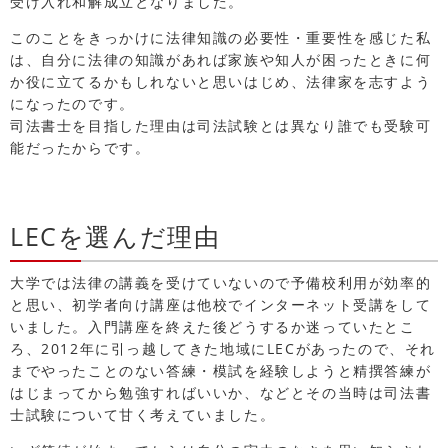
受け入れ和解成立となりました。
このことをきっかけに法律知識の必要性・重要性を感じた私
は、自分に法律の知識があれば家族や知人が困ったときに何
か役に立てるかもしれないと思いはじめ、法律家を志すよう
になったのです。
司法書士を目指した理由は司法試験とは異なり誰でも受験可
能だったからです。
LECを選んだ理由
大学では法律の講義を受けていないので予備校利用が効率的
と思い、初学者向け講座は他校でインターネット受講をして
いました。入門講座を終えた後どうするか迷っていたとこ
ろ、2012年に引っ越してきた地域にLECがあったので、それ
までやったことのない答練・模試を経験しようと精撰答練が
はじまってから勉強すればいいか、などとその当時は司法書
士試験について甘く考えていました。