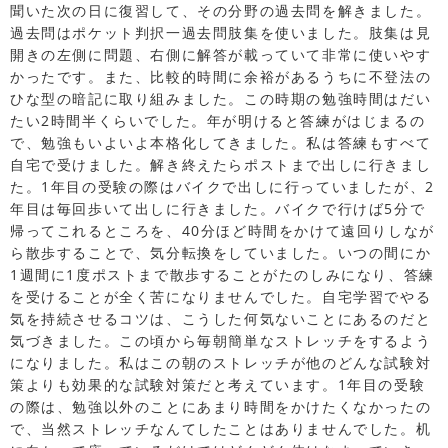
聞いた次の日に復習して、その分野の過去問を解きました。
過去問はポケット判択一過去問肢集を使いました。肢集は見
開きの左側に問題、右側に解答が載っていて非常に使いやす
かったです。また、比較的時間に余裕があるうちに不登法の
ひな型の暗記に取り組みました。この時期の勉強時間はだい
たい2時間半くらいでした。年が明けると答練がはじまるの
で、勉強もいよいよ本格化してきました。私は答練もすべて
自宅で受けました。解き終えたらポストまで出しに行きまし
た。1年目の受験の際はバイクで出しに行っていましたが、2
年目は毎回歩いて出しに行きました。バイクで行けば5分で
帰ってこれるところを、40分ほど時間をかけて遠回りしなが
ら散歩することで、気分転換をしていました。いつの間にか
1週間に1度ポストまで散歩することがたのしみになり、答練
を受けることが全く苦になりませんでした。自宅学習でやる
気を持続させるコツは、こうした何気ないことにあるのだと
気づきました。この頃から毎朝簡単なストレッチをするよう
になりました。私はこの朝のストレッチが他のどんな試験対
策よりも効果的な試験対策だと考えています。1年目の受験
の際は、勉強以外のことにあまり時間をかけたくなかったの
で、当然ストレッチなんてしたことはありませんでした。机