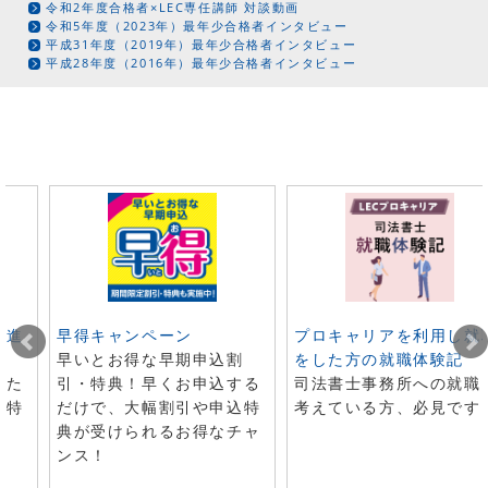
令和2年度合格者×LEC専任講師 対談動画
令和5年度（2023年）最年少合格者インタビュー
平成31年度（2019年）最年少合格者インタビュー
平成28年度（2016年）最年少合格者インタビュー
ト進
早得キャンペーン
プロキャリアを利用し就
早いとお得な早期申込割
をした方の就職体験記
した
引・特典！早くお申込する
司法書士事務所への就職
で特
だけで、大幅割引や申込特
考えている方、必見です
典が受けられるお得なチャ
ンス！