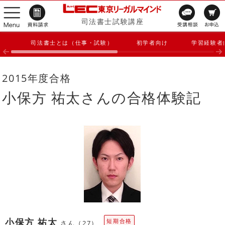
司法書士試験講座
司法書士とは（仕事・試験）
初学者向け
学習経験者
2015年度合格
小保方 祐太さんの合格体験記
小保方 祐太
短期合格
さん（27）