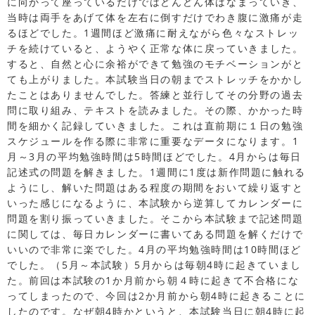
に向かって座っているだけではどんどん体はなまっていき、
当時は両手をあげて体を左右に倒すだけでわき腹に激痛が走
るほどでした。1週間ほど激痛に耐えながら色々なストレッ
チを続けていると、ようやく正常な体に戻っていきました。
すると、自然と心に余裕ができて勉強のモチベーションがと
ても上がりました。本試験当日の朝までストレッチをかかし
たことはありませんでした。答練と並行してその分野の過去
問に取り組み、テキストを読みました。その際、かかった時
間を細かく記録していきました。これは直前期に１日の勉強
スケジュールを作る際に非常に重要なデータになります。1
月～3月の平均勉強時間は5時間ほどでした。4月からは毎日
記述式の問題を解きました。1週間に1度は新作問題に触れる
ようにし、解いた問題はある程度の期間をおいて繰り返すと
いった感じになるように、本試験から逆算してカレンダーに
問題を割り振っていきました。そこから本試験まで記述問題
に関しては、毎日カレンダーに書いてある問題を解くだけで
いいので非常に楽でした。4月の平均勉強時間は10時間ほど
でした。（5月～本試験）5月からは毎朝4時に起きていまし
た。前回は本試験の1か月前から朝４時に起きて不合格にな
ってしまったので、今回は2か月前から朝4時に起きることに
したのです。なぜ朝4時かというと、本試験当日に朝4時に起