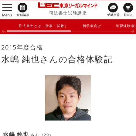
司法書士試験講座
司法書士とは（仕事・試験）
初学者向け
学習経験者
2015年度合格
水嶋 純也さんの合格体験記
水嶋 純也
さん（29）