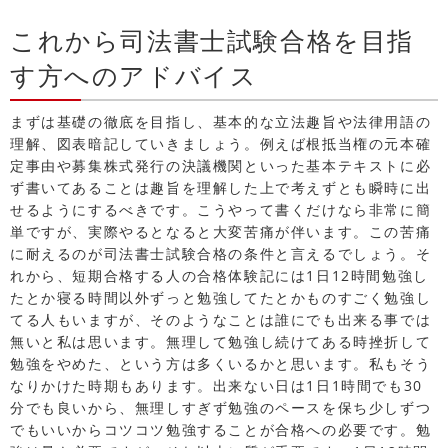
これから司法書士試験合格を目指
す方へのアドバイス
まずは基礎の徹底を目指し、基本的な立法趣旨や法律用語の
理解、図表暗記していきましょう。例えば根抵当権の元本確
定事由や募集株式発行の決議機関といった基本テキストに必
ず書いてあることは趣旨を理解した上で考えずとも瞬時に出
せるようにするべきです。こうやって書くだけなら非常に簡
単ですが、実際やるとなると大変苦痛が伴います。この苦痛
に耐えるのが司法書士試験合格の条件と言えるでしょう。そ
れから、短期合格する人の合格体験記には1日12時間勉強し
たとか寝る時間以外ずっと勉強してたとかものすごく勉強し
てる人もいますが、そのようなことは誰にでも出来る事では
無いと私は思います。無理して勉強し続けてある時挫折して
勉強をやめた、という方は多くいるかと思います。私もそう
なりかけた時期もあります。出来ない日は1日1時間でも30
分でも良いから、無理しすぎず勉強のペースを保ち少しずつ
でもいいからコツコツ勉強することが合格への必要です。勉