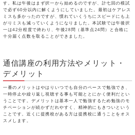
す。私は午後はまず択一から始めるのですが、計七回の模試
で必ず60分以内に解くようにしていました。最初はケアレス
ミスも多かったのですが、慣れていくうちにスピードにも上
がりミスも減っていくようになりました。本試験では午後択
一は42分程度で終わり、午後28問（基準点24問）と合格に
十分届く点数を取ることができました。
通信講座の利用方法やメリット・
デメリット
一番のメリットはやはりいつでも自分のペースで勉強でき、
一時停止や繰り返し視聴する事も可能ととにかく便利だとい
うことです。デメリットは基本一人で勉強するため勉強のモ
チベーションが続かずだれやすく、精神的にもきついという
ことです。近くに提携校がある方は提携校に通うことをオス
スメします。