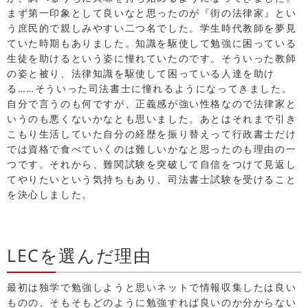
まず第一印象として良いなと思ったのが『街の法律家』とい
う庶民的で親しみやすい二つ名でした。学生時代教師を夢見
ていた時期もありました。知識を駆使して勉強に困っている
生徒を助けるという姿に憧れていたのです。そういった教師
の姿と被り、法律知識を駆使して困っている人達を助け
る……そういった司法書士に憧れるようになってきました。
自分で言うのも何ですが、正義感が強い性格なので法律家と
いうのも悪くないかなとも思いました。あとはそれまで引き
こもり生活していた自分の経歴を振り替えって行政書士だけ
では資格で食べていくのは難しいかなと思ったのも理由の一
つです。それから、難関試験を突破して自信をつけて見返し
てやりたいという気持ちもあり、司法書士試験を受けること
を決心しました。
LECを選んだ理由
最初は独学で勉強しようと思いネットで情報収集したは良い
ものの、そもそもどのように勉強すれば良いのか分からない