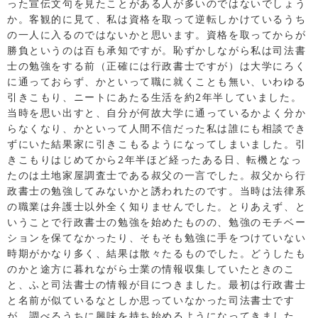
った宣伝文句を見たことがある人が多いのではないでしょう
か。客観的に見て、私は資格を取って逆転しかけているうち
の一人に入るのではないかと思います。資格を取ってからが
勝負というのは百も承知ですが。恥ずかしながら私は司法書
士の勉強をする前（正確には行政書士ですが）は大学にろく
に通っておらず、かといって職に就くことも無い、いわゆる
引きこもり、ニートにあたる生活を約2年半していました。
当時を思い出すと、自分が何故大学に通っているかよく分か
らなくなり、かといって人間不信だった私は誰にも相談でき
ずにいた結果家に引きこもるようになってしまいました。引
きこもりはじめてから2年半ほど経ったある日、転機となっ
たのは土地家屋調査士である叔父の一言でした。叔父から行
政書士の勉強してみないかと誘われたのです。当時は法律系
の職業は弁護士以外全く知りませんでした。とりあえず、と
いうことで行政書士の勉強を始めたものの、勉強のモチベー
ションを保てなかったり、そもそも勉強に手をつけていない
時期がかなり多く、結果は散々たるものでした。どうしたも
のかと途方に暮れながら士業の情報収集していたときのこ
と、ふと司法書士の情報が目につきました。最初は行政書士
と名前が似ているなとしか思っていなかった司法書士です
が、調べるうちに興味を持ち始めるようになってきました。