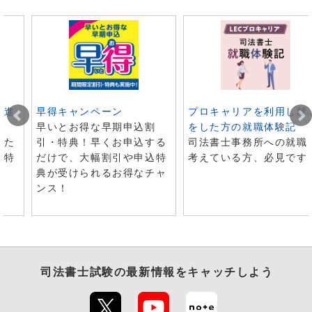
ト進
早得キャンペーン
プロキャリアを利用し就
早いとお得な早期申込割
をした方の就職体験記
した
引・特典！早くお申込する
司法書士事務所への就職
で特
だけで、大幅割引や申込特
考えている方、必見です
典が受けられるお得なチャ
ンス！
司法書士試験
の最新情報をキャッチしよう