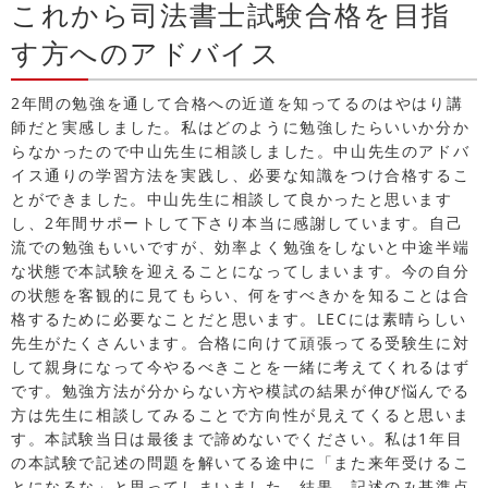
これから司法書士試験合格を目指
す方へのアドバイス
2年間の勉強を通して合格への近道を知ってるのはやはり講
師だと実感しました。私はどのように勉強したらいいか分か
らなかったので中山先生に相談しました。中山先生のアドバ
イス通りの学習方法を実践し、必要な知識をつけ合格するこ
とができました。中山先生に相談して良かったと思います
し、2年間サポートして下さり本当に感謝しています。自己
流での勉強もいいですが、効率よく勉強をしないと中途半端
な状態で本試験を迎えることになってしまいます。今の自分
の状態を客観的に見てもらい、何をすべきかを知ることは合
格するために必要なことだと思います。LECには素晴らしい
先生がたくさんいます。合格に向けて頑張ってる受験生に対
して親身になって今やるべきことを一緒に考えてくれるはず
です。勉強方法が分からない方や模試の結果が伸び悩んでる
方は先生に相談してみることで方向性が見えてくると思いま
す。本試験当日は最後まで諦めないでください。私は1年目
の本試験で記述の問題を解いてる途中に「また来年受けるこ
とになるな」と思ってしまいました。結果、記述のみ基準点