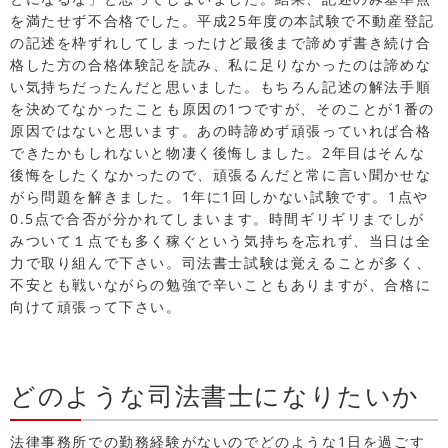
を満たせず不合格でした。平成25年度の本試験で不動産登記
の記述を枠ずれしてしまったけど最後まで諦めず書き続け合
格した方の合格体験記を読み、私に足りなかったのは諦めな
い気持ちだったんだと思いました。もちろん記述の解法手順
を決めてなかったことも原因の1つですが、そのことが1番の
原因ではないと思います。あの時諦めず頑張っていれば合格
できたかもしれないと物凄く後悔しました。2年目はそんな
後悔をしたくなかったので、頑張るんだと常に言い聞かせな
がら問題を解きました。1年に1回しかない試験です。1点や
0.5点で合否が分かれてしまいます。時間ギリギリまでしが
みついて１点でも多く稼ぐという気持ちを忘れず、当日は全
力で取り組んで下さい。司法書士試験は覚えることが多く、
不安とも戦いながらの勉強で辛いこともありますが、合格に
向けて頑張って下さい。
どのような司法書士になりたいか
法律事務所での勤務経験がないのでどのような1日を過ごす