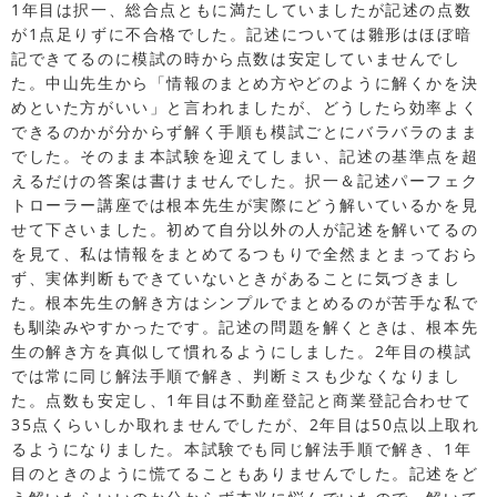
1年目は択一、総合点ともに満たしていましたが記述の点数
が1点足りずに不合格でした。記述については雛形はほぼ暗
記できてるのに模試の時から点数は安定していませんでし
た。中山先生から「情報のまとめ方やどのように解くかを決
めといた方がいい」と言われましたが、どうしたら効率よく
できるのかが分からず解く手順も模試ごとにバラバラのまま
でした。そのまま本試験を迎えてしまい、記述の基準点を超
えるだけの答案は書けませんでした。択一＆記述パーフェク
トローラー講座では根本先生が実際にどう解いているかを見
せて下さいました。初めて自分以外の人が記述を解いてるの
を見て、私は情報をまとめてるつもりで全然まとまっておら
ず、実体判断もできていないときがあることに気づきまし
た。根本先生の解き方はシンプルでまとめるのが苦手な私で
も馴染みやすかったです。記述の問題を解くときは、根本先
生の解き方を真似して慣れるようにしました。2年目の模試
では常に同じ解法手順で解き、判断ミスも少なくなりまし
た。点数も安定し、1年目は不動産登記と商業登記合わせて
35点くらいしか取れませんでしたが、2年目は50点以上取れ
るようになりました。本試験でも同じ解法手順で解き、1年
目のときのように慌てることもありませんでした。記述をど