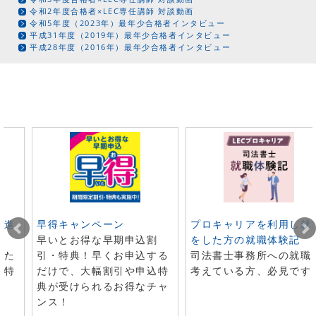
令和2年度合格者×LEC専任講師 対談動画
令和5年度（2023年）最年少合格者インタビュー
平成31年度（2019年）最年少合格者インタビュー
平成28年度（2016年）最年少合格者インタビュー
ト進
早得キャンペーン
プロキャリアを利用し就
早いとお得な早期申込割
をした方の就職体験記
した
引・特典！早くお申込する
司法書士事務所への就職
で特
だけで、大幅割引や申込特
考えている方、必見です
典が受けられるお得なチャ
ンス！