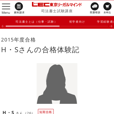
司法書士試験講座
司法書士とは（仕事・試験）
初学者向け
学習経験者
2015年度合格
H・Sさんの合格体験記
H・S
短期合格
さん（26）