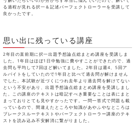
う解いたらいいのか分からず本当に悩んでいたので、解いて
る過程が見れる択一＆記述パーフェクトローラーを受講して
良かったです。
思い出に残っている講座
2年目の直前期に択一出題予想論点総まとめ講座を受講しま
した。1年目はほぼ1日中勉強に費やすことができたので、過
去問も平均して7回ほど解いてました。2年目は週4、5回ア
ルバイトをしていたので1年目と比べて過去問が解けません
でした。本試験が近づくにつれ去年より過去問を解けてない
という不安があり、出題予想論点総まとめ講座を受講しまし
た。この講座のテキストは暗記すべき重要なことは表にまと
まっておりとても見やすかったです。一問一答式で問題も載
っているので、間違えたところや知識があやふやなところは
ブレークスルーテキストやパーフェクトローラー講座のテキ
ストを読み込み不安解消に繋がりました。