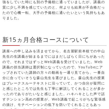
強をしていた時にも別の予備校に通っていましたが、講義の
質に少し不満を感じていたのと、何よりも結果が不合格だっ
たので心機一転、大手の予備校に通いたいという気持ちもあ
りました。
新15ヵ月合格コースについて
講座への申し込みを済ませてから、名古屋駅前本校での中山
先生の生講義が始まるまでにはまだしばらく日にちがあった
ので、それまではずっとWeb講義を受けていました。Web
講義の担当講師は選択制になっていたので、YouTubeにア
ップされていた講師の方々の動画を一通り見てから、一番自
分に合っていそうな森山先生を選びました。森山先生の授業
はブレークスルーテキストに沿っていて、かつ自分が疑問に
と感じたところでは先生も丁寧に解説してくれることが多か
ったのでありがたいなと感じました。ハキハキとした声で話
すテンション高めの授業が、Web講義で起こりがちな緊張感
の抜け、モチベーションの低下を防いでくれることもあっ