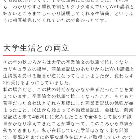
も、わかりやすさ重視で割とサクサク進んでいくWeb講義と
細かいところまでしっかり説明してくれる生講義、というふ
うに相互補完してくれていたので良かったです。
大学生活との両立
その年の秋ごろからは大学の卒業論文の執筆で忙しくなり、
カリキュラムの後半、商業登記法のあたりからはWeb講義と
生講義を受ける順番が逆になってしまいましたが、変わらず
2回受けるようにしていました。
私の場合だと、この秋の時期がなかなか曲者だったことを覚
えています。卒業論文の執筆で忙しくなったこと、もともと
苦手だった会社法とそれを基礎にした商業登記法の勉強が始
まったこと、民法から始まって不動産登記法、会社法、商業
登記法と来て4教科目に突入したことで全体として扱う知識
量がかなり増えてきたことが重なって、このころから成績が
落ちてきました。私が在籍していた学部はかなり楽な部類
で、実際3年までに必要な単位をほとんど取得していたので