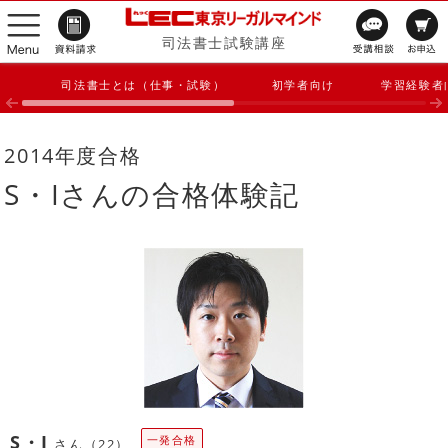
司法書士試験講座
司法書士とは（仕事・試験）
初学者向け
学習経験者
2014年度合格
S・Iさんの合格体験記
S・I
一発合格
さん（22）