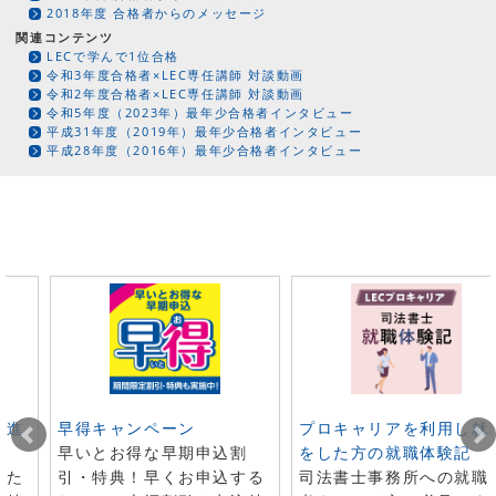
2018年度 合格者からのメッセージ
関連コンテンツ
LECで学んで1位合格
令和3年度合格者×LEC専任講師 対談動画
令和2年度合格者×LEC専任講師 対談動画
令和5年度（2023年）最年少合格者インタビュー
平成31年度（2019年）最年少合格者インタビュー
平成28年度（2016年）最年少合格者インタビュー
ト進
早得キャンペーン
プロキャリアを利用し就
早いとお得な早期申込割
をした方の就職体験記
した
引・特典！早くお申込する
司法書士事務所への就職