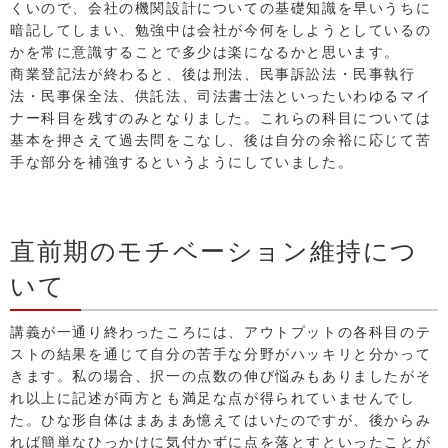
くいので、会社の機関設計についての基礎知識を早いうちに
暗記してしまい、勉強中は会社が今何をしようとしているの
かを常に意識することで多少は楽になるかと思います。
商業登記法が終わると、後は刑法、民事訴訟法・民事執行
法・民事保全法、供託法、司法書士法といったいわゆるマイ
ナー科目を残すのみとなりました。これらの科目については
基本を押さえて過去問をこなし、後は自分の余裕に応じて苦
手な部分を補強するというようにしていました。
直前期のモチベーション維持につ
いて
講義が一通り終わったころには、アウトプットの各科目のテ
ストの結果を通じて自分の苦手な分野がハッキリと分かって
きます。私の場合、択一の点数の伸び悩みもありましたがそ
れ以上に記述が両方とも満足な点が得られていませんでし
た。ひな形自体はまあまあ憶えてはいたのですが、後からみ
れば簡単なひっかけに気付かずに点を落とすといったことが