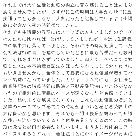
それまでは大学生活と勉強の両立に苦を感じることはあまり
ありませんでしたが、さすがにこの時期は大学からLECに直
接通うことも多くなり、大変だったと記憶しています（生講
義は夕方から夜の時間帯でした）。
それでも生講義の教室にはスーツ姿の方もいましたので、そ
の方たちに比べれば…とは思っていましたが、やはり生講義
での集中力は落ちていました。それにその時期勉強していた
会社法は行政書士を勉強していたときに最も苦手だった教科
で、それをまだひきずっていました。加えて、それまでに勉
強した民法や不動産登記法をほったらかしにしておくわけに
もいきませんから、全体として必要になる勉強量が増えてパ
ンク気味になっていました。カリキュラム的にも、会社法と
商業登記法の講義時間は民法と不動産登記法ほど余裕がなか
ったので相対的に講義のペースが速くなったとも感じていま
した。私のような環境でなくても、これらの勉強量の増加と
授業のペースアップ感でこの時期がきついと感じる受験生の
方は多いかと思います。それでも一通り授業が終わって知識
が後から追いついてくると全体像も見えてくるので、この時
期は覚悟と忍耐が必要だと思います。もう少し具体的にアド
バイスをするとすれば、会社法はとにかくイメージがわきに