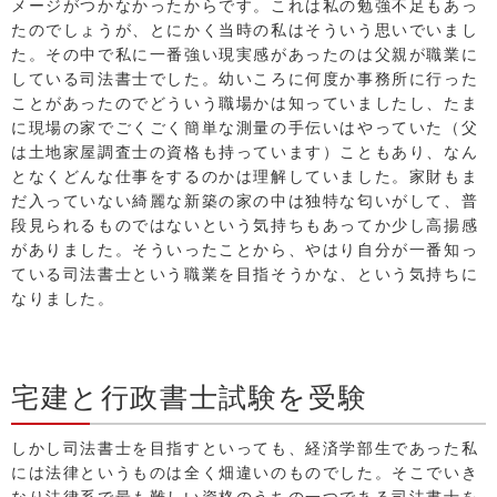
メージがつかなかったからです。これは私の勉強不足もあっ
たのでしょうが、とにかく当時の私はそういう思いでいまし
た。その中で私に一番強い現実感があったのは父親が職業に
している司法書士でした。幼いころに何度か事務所に行った
ことがあったのでどういう職場かは知っていましたし、たま
に現場の家でごくごく簡単な測量の手伝いはやっていた（父
は土地家屋調査士の資格も持っています）こともあり、なん
となくどんな仕事をするのかは理解していました。家財もま
だ入っていない綺麗な新築の家の中は独特な匂いがして、普
段見られるものではないという気持ちもあってか少し高揚感
がありました。そういったことから、やはり自分が一番知っ
ている司法書士という職業を目指そうかな、という気持ちに
なりました。
宅建と行政書士試験を受験
しかし司法書士を目指すといっても、経済学部生であった私
には法律というものは全く畑違いのものでした。そこでいき
なり法律系で最も難しい資格のうちの一つである司法書士を