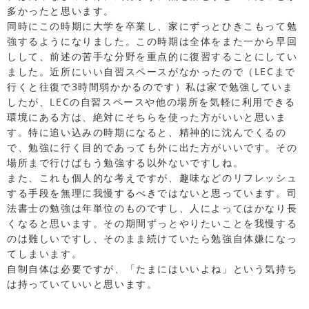
多かったと思います。
同時にこの時期に大学を卒業し、家にずっとひきこもって勉
強するようになりました。この時期は全体をまた一から早回
しして、前述の苦手な分野を重点的に復習することにしてい
ました。近所にいい自習スペースがなかったので（LECまで
行くと往復で3時間弱かかるのです）私は家で勉強していま
したが、LECの自習スペースや他の場所を気軽に利用できる
環境にある方は、絶対にそちらを使った方がいいと思いま
す。特に追い込みの時期になると、精神的に沈んでくるの
で、勉強に行く目的であっても外に出た方がいいです。その
場所まで行けばもう勉強する以外ないですしね。
また、これも個人的な考えですが、趣味などのリフレッシュ
する手段を無理に我慢するべきではないと思っています。司
法書士の勉強は年単位のものですし、人によってはかなり長
くなると思います。その期間ずっとやりたいことを我慢する
のは難しいですし、そのまま続けていたら勉強自体嫌になっ
てしまいます。
自制自体は必要ですが、「たまにはいいよね」という気持ち
は持っていていいと思います。