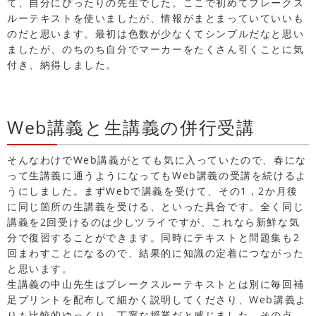
て、自分にぴったりの先生でした。ここで初めてブレークス
ルーテキストを使いましたが、情報がまとまっていていいも
のだと思います。最初は色数が少なくてシンプルだなと思い
ましたが、のちのち自分でマーカーをたくさん引くことに気
付き、納得しました。
Web講義と生講義の併行受講
そんなわけでWeb講義がとても気に入っていたので、春にな
って生講義に通うようになってもWeb講義の受講を続けるよ
うにしました。まずWebで講義を受けて、その1，2か月後
に同じ箇所の生講義を受ける、といった具合です。全く同じ
講義を2回受けるのは少しツライですが、これなら新鮮な気
分で復習することができます。同時にテキストと問題集も2
回まわすことになるので、結果的に知識の定着につながった
と思います。
生講義の中山先生はブレークスルーテキストとは別に毎回補
足プリントを配布して細かく説明してくださり、Web講義よ
りも比較的ゆっくり、丁寧な授業だと感じました。その点