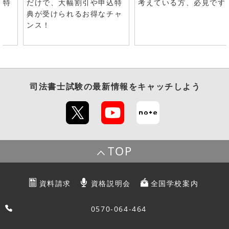
で特
だけで、大幅割引や申込特
考えている方、必見です
典が受けられるお得なチャ
ンス！
司法書士試験
の最新情報をキャッチしよう
TOP
資料請求
資格説明会
全国学校案内
0570-064-464